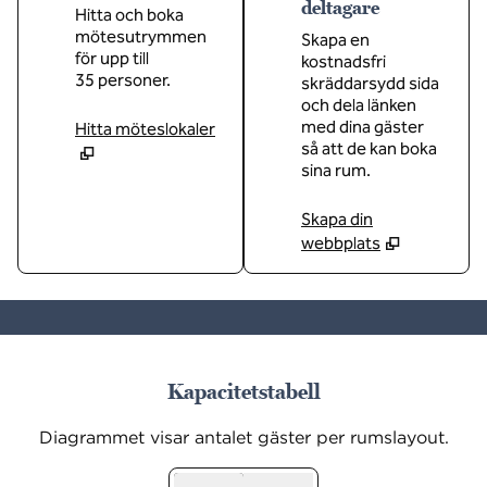
deltagare
Hitta och boka
mötesutrymmen
Skapa en
för upp till
kostnadsfri
35 personer.
skräddarsydd sida
och dela länken
med dina gäster
Hitta möteslokaler
så att de kan boka
sina rum.
Skapa din
webbplats
1
/
3
föregående bild
nästa
1 av 3
Kapacitetstabell
Diagrammet visar antalet gäster per rumslayout.