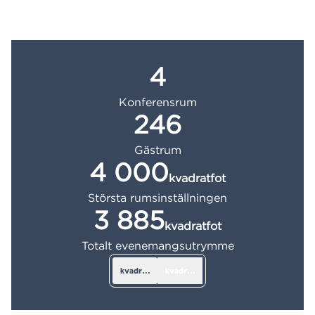
4
Konferensrum
246
Gästrum
4 000
kvadratfot
Kvadratfot
Största rumsinställningen
3 885
kvadratfot
Kvadratfot
Totalt evenemangsutrymme
kvadratfot
kvadratmeter