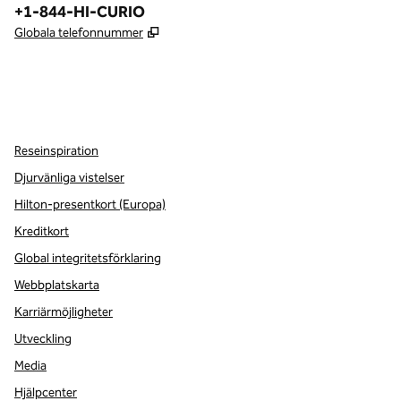
Telefon:
+1-844-HI-CURIO
,
Öppnas i ny flik
Globala telefonnummer
x
facebook
instagram
,
öppnas i en ny flik
,
öppnas i en ny flik
,
öppnas i en ny flik
Reseinspiration
Djurvänliga vistelser
Hilton-presentkort (Europa)
Kreditkort
Global integritetsförklaring
Webbplatskarta
Karriärmöjligheter
Utveckling
Media
Hjälpcenter