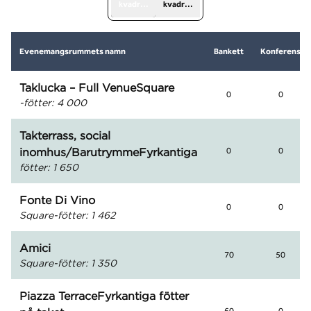
kvadratfot
kvadratmeter
Evenemangsrummets namn
Bankett
Konferens
Taklucka – Full VenueSquare
0
0
-fötter
:
4 000
Takterrass, social
inomhus/BarutrymmeFyrkantiga
0
0
fötter
:
1 650
Fonte Di Vino
0
0
Square-fötter
:
1 462
Amici
70
50
Square-fötter
:
1 350
Piazza TerraceFyrkantiga fötter