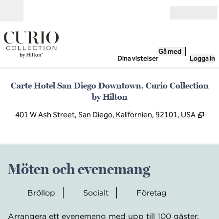
Gå vidare till innehållet
Öppna
Gå med
Dina vistelser
Logga in
Carte Hotel San Diego Downtown, Curio Collection
by Hilton
,
Öpp
401 W Ash Street, San Diego, Kalifornien, 92101, USA
Möten och evenemang
Bröllop
Socialt
Företag
Arrangera ett evenemang med upp till 100 gäster.