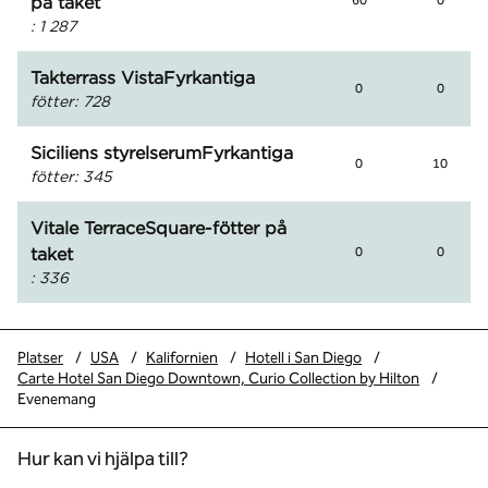
på taket
60
0
:
1 287
Takterrass VistaFyrkantiga
0
0
fötter
:
728
Siciliens styrelserumFyrkantiga
0
10
fötter
:
345
Vitale TerraceSquare-fötter på
taket
0
0
:
336
Platser
/
USA
/
Kalifornien
/
Hotell i San Diego
/
Carte Hotel San Diego Downtown, Curio Collection by Hilton
/
Evenemang
Hur kan vi hjälpa till?