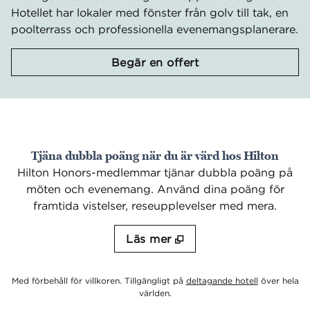
Hotellet har lokaler med fönster från golv till tak, en
poolterrass och professionella evenemangsplanerare.
,
Öppnar ny flik
Begär en offert
Tjäna dubbla poäng när du är värd hos Hilton
Hilton Honors-medlemmar tjänar dubbla poäng på
möten och evenemang. Använd dina poäng för
framtida vistelser, reseupplevelser med mera.
Läs mer
.
Öppnar ny f
Med förbehåll för villkoren. Tillgängligt på
deltagande hotell
över hela
världen.