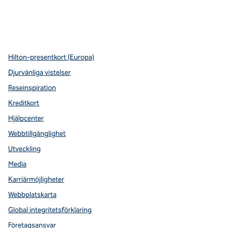
x
facebook
instagram
youtube
pinterest
,
öppnas i en ny flik
,
öppnas i en ny flik
,
öppnas i en ny flik
,
Öppnar ny flik
,
Öppnar ny flik
Hilton-presentkort (Europa)
Djurvänliga vistelser
Reseinspiration
Kreditkort
Hjälpcenter
Webbtillgänglighet
Utveckling
Media
Karriärmöjligheter
Webbplatskarta
Global integritetsförklaring
Företagsansvar