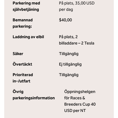
Parkering med
På plats
,
35,00 USD
självbetjäning
per dag
Bemannad
$40,00
parkering:
Laddning av elbil
På plats
, 2
billaddare – 2 Tesla
Säker
Tillgänglig
Övertäckt
Ej tillgänglig
Prioriterad
Tillgänglig
in-/utfart
Övrig
Öppningshelgen
parkeringsinformation
för Races &
Breeders Cup 40
USD per NT