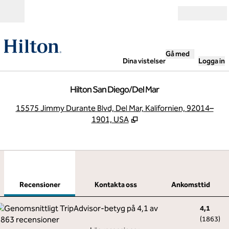
Gå vidare till innehållet
Öppna
Gå med
Dina vistelser
Logga in
Hilton San Diego/Del Mar
,
Ö
15575 Jimmy Durante Blvd, Del Mar, Kalifornien, 92014–
1901, USA
1
/
10
föregående bild
nästa
1 av 10
Kontakta oss
Recensioner
Kontakta oss
Ankomsttid
4,1
(
1863
)