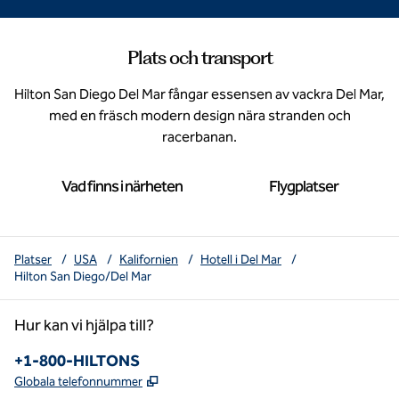
Plats och transport
Hilton San Diego Del Mar fångar essensen av vackra Del Mar,
med en fräsch modern design nära stranden och
racerbanan.
Vad finns i närheten
Flygplatser
Platser
/
USA
/
Kalifornien
/
Hotell i Del Mar
/
Hilton San Diego/Del Mar
Hur kan vi hjälpa till?
Telefon:
+1-800-HILTONS
,
Öppnas i ny flik
Globala telefonnummer