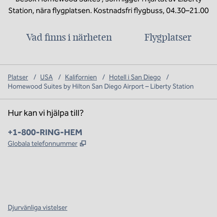
Station, nära flygplatsen. Kostnadsfri flygbuss, 04.30–21.00
Vad finns i närheten
Flygplatser
Platser
/
USA
/
Kalifornien
/
Hotell i San Diego
/
Homewood Suites by Hilton San Diego Airport – Liberty Station
Hur kan vi hjälpa till?
Telefon:
+1-800-RING-HEM
,
Öppnas i ny flik
Globala telefonnummer
x
facebook
instagram
,
öppnas i en ny flik
,
öppnas i en ny flik
,
öppnas i en ny flik
Djurvänliga vistelser