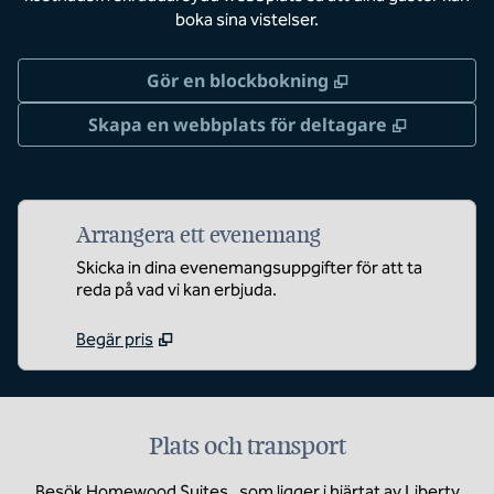
boka sina vistelser.
,
Öppnas i ny flik
Gör en blockbokning
,
Öppnas i 
Skapa en webbplats för deltagare
Arrangera ett evenemang
Skicka in dina evenemangsuppgifter för att ta
reda på vad vi kan erbjuda.
Begär pris
Plats och transport
Besök Homewood Suites , som ligger i hjärtat av Liberty