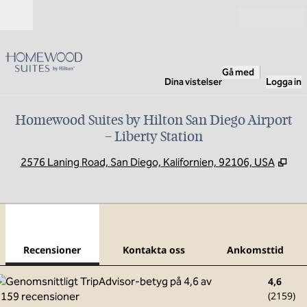
Gå vidare till innehållet
Öppna
Gå med
Dina vistelser
Logga in
Homewood Suites by Hilton San Diego Airport
– Liberty Station
,
Öpp
2576 Laning Road, San Diego, Kalifornien, 92106, USA
1
/
12
föregående bild
nästa
1 av 12
Kontakta oss
Recensioner
Kontakta oss
Ankomsttid
4,6
(
2159
)