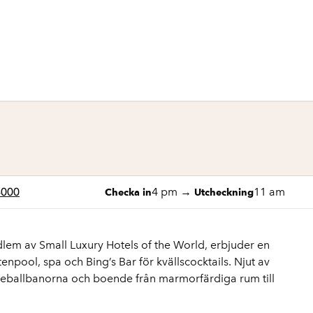
1 av 12
1
/
12
föregående bild
nästa bild
4000
4 pm
→
11 am
Checka in
Utcheckning
lem av Small Luxury Hotels of the World, erbjuder en
ttenpool, spa och Bing’s Bar för kvällscocktails. Njut av
ickleballbanorna och boende från marmorfärdiga rum till