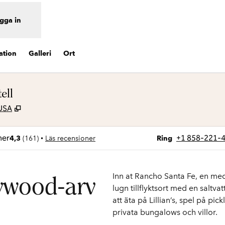
gga in
ation
Galleri
Ort
ell
,
Öppnas i ny flik
 USA
Ring
+1 858-221-
•
4,3
(
161
)
Läs recensioner
Ring
Inn at Rancho Santa Fe, en med
ywood-arv
lugn tillflyktsort med en saltva
att äta på Lillian’s, spel på p
privata bungalows och villor.