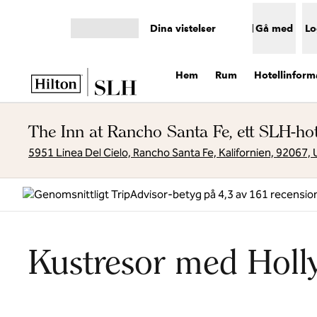
Gå vidare till innehållet
Dina vistelser
Gå med
Lo
Öppna meny
Hem
Rum
Hotellinform
The Inn at Rancho Santa Fe, ett SLH-hot
5951 Linea Del Cielo, Rancho Santa Fe, Kalifornien, 92067,
Kustresor med Holl