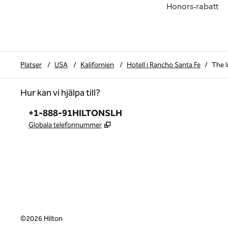
Honors-rabatt
Platser
/
USA
/
Kalifornien
/
Hotell i Rancho Santa Fe
/
The I
Hur kan vi hjälpa till?
Telefon:
+1-888-91HILTONSLH
,
Öppnas i ny flik
Globala telefonnummer
©
2026
Hilton