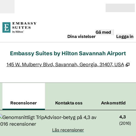
Gå vidare till innehållet
Öppna
Gå med
Dina vistelser
Logga in
Embassy Suites by Hilton Savannah Airport
,
Öp
145 W. Mulberry Blvd, Savannah, Georgia, 31407, USA
1
/
12
föregående bild
näst
1 av 12
Kontakta oss
Recensioner
Kontakta oss
Ankomsttid
4,3
(
2016
)
Läs recensioner