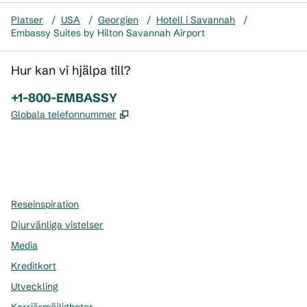
Platser
/
USA
/
Georgien
/
Hotell i Savannah
/
Embassy Suites by Hilton Savannah Airport
Hur kan vi hjälpa till?
Telefon:
+1-800-EMBASSY
,
Öppnas i ny flik
Globala telefonnummer
x
facebook
instagram
,
öppnas i en ny flik
,
öppnas i en ny flik
,
öppnas i en ny flik
Reseinspiration
Djurvänliga vistelser
Media
Kreditkort
Utveckling