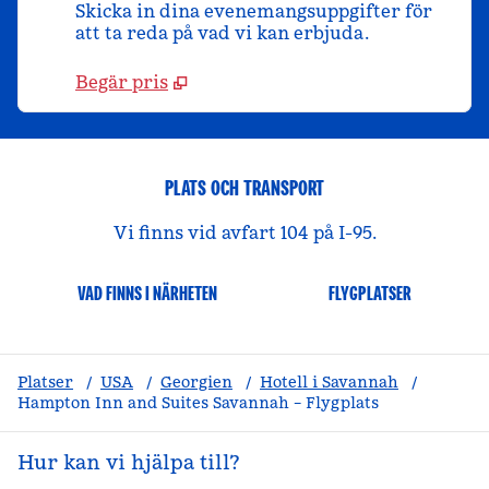
Skicka in dina evenemangsuppgifter för
att ta reda på vad vi kan erbjuda.
Begär pris
PLATS OCH TRANSPORT
Vi finns vid avfart 104 på I-95.
VAD FINNS I NÄRHETEN
FLYGPLATSER
Platser
/
USA
/
Georgien
/
Hotell i Savannah
/
Hampton Inn and Suites Savannah – Flygplats
Hur kan vi hjälpa till?