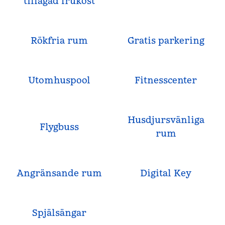
tillagad frukost
Rökfria rum
Gratis parkering
Utomhuspool
Fitnesscenter
Husdjursvänliga
Flygbuss
rum
Angränsande rum
Digital Key
Spjälsängar