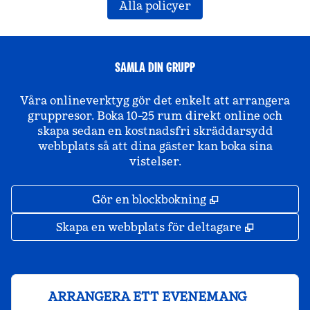
Alla policyer
SAMLA DIN GRUPP
Våra onlineverktyg gör det enkelt att arrangera
gruppresor. Boka 10–25 rum direkt online och
skapa sedan en kostnadsfri skräddarsydd
webbplats så att dina gäster kan boka sina
vistelser.
,
Öppnas i ny fli
Gör en blockbokning
,
Öppnas i 
Skapa en webbplats för deltagare
ARRANGERA ETT EVENEMANG