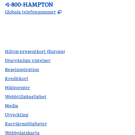
Telefon:
+1-800-HAMPTON
,
Öppnas i ny flik
Globala telefonnummer
facebook
x
instagram
,
öppnas i en ny flik
,
öppnas i en ny flik
,
öppnas i en ny flik
Hilton-presentkort (Europa)
Djurvänliga vistelser
Reseinspiration
Kreditkort
Hjälpcenter
Webbtillgänglighet
Media
Utveckling
Karriärmöjligheter
Webbplatskarta