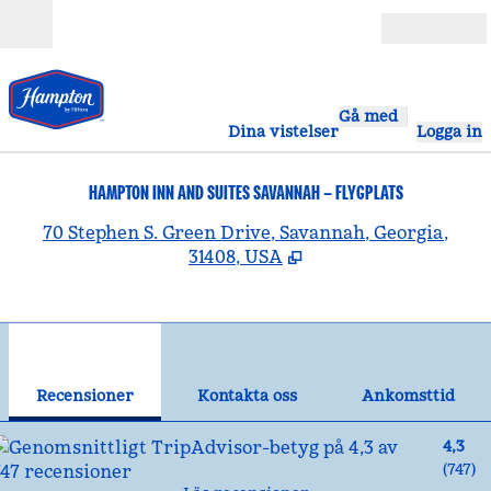
Gå vidare till innehållet
Öppna
Gå med
Dina vistelser
Logga in
HAMPTON INN AND SUITES SAVANNAH – FLYGPLATS
,
Ö
70 Stephen S. Green Drive, Savannah, Georgia,
31408, USA
1
/
12
föregående bild
näst
1 av 12
Kontakta oss
Recensioner
Kontakta oss
Ankomsttid
4,3
(
747
)