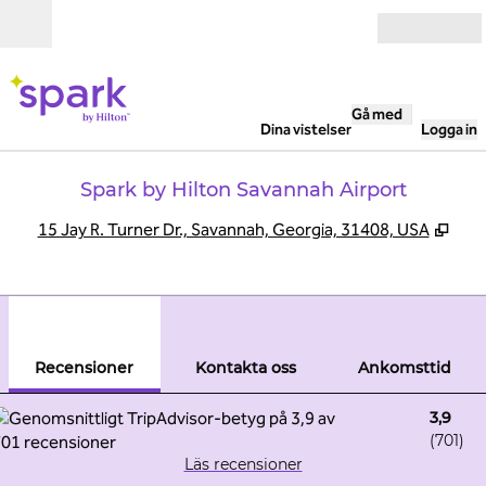
Gå vidare till innehållet
Öppna
Gå med
Dina vistelser
Logga in
Spark by Hilton Savannah Airport
,
Öppn
15 Jay R. Turner Dr., Savannah, Georgia, 31408, USA
1
/
12
föregående bild
nästa
1 av 12
Kontakta oss
Recensioner
Kontakta oss
Ankomsttid
3,9
(
701
)
Läs recensioner