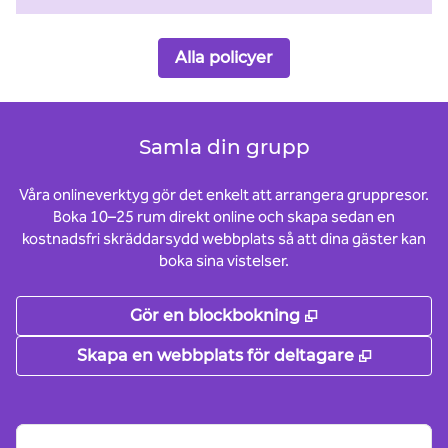
Alla policyer
Samla din grupp
Våra onlineverktyg gör det enkelt att arrangera gruppresor.
Boka 10–25 rum direkt online och skapa sedan en
kostnadsfri skräddarsydd webbplats så att dina gäster kan
boka sina vistelser.
,
Öppnas i ny fli
Gör en blockbokning
,
Öppnas i
Skapa en webbplats för deltagare