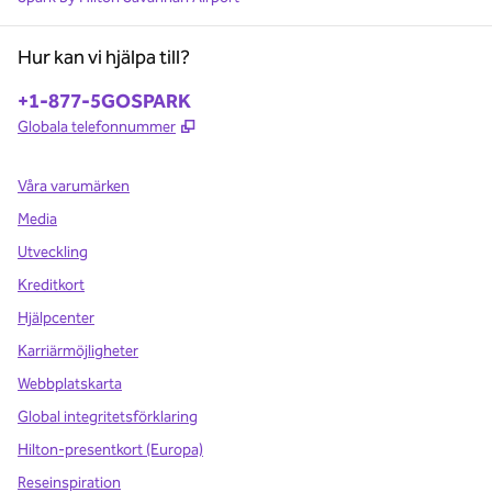
Hur kan vi hjälpa till?
Telefon:
+1-877-5GOSPARK
,
Öppnas i ny flik
Globala telefonnummer
Våra varumärken
Media
Utveckling
Kreditkort
Hjälpcenter
Karriärmöjligheter
Webbplatskarta
Global integritetsförklaring
Hilton-presentkort (Europa)
Reseinspiration