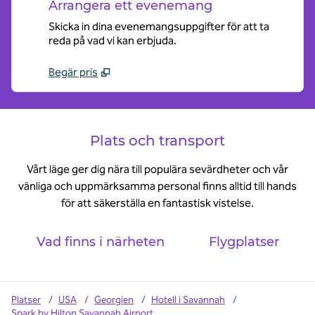
Arrangera ett evenemang
Skicka in dina evenemangsuppgifter för att ta
reda på vad vi kan erbjuda.
Begär pris
Plats och transport
Vårt läge ger dig nära till populära sevärdheter och vår
vänliga och uppmärksamma personal finns alltid till hands
för att säkerställa en fantastisk vistelse.
Vad finns i närheten
Flygplatser
Platser
/
USA
/
Georgien
/
Hotell i Savannah
/
Spark by Hilton Savannah Airport