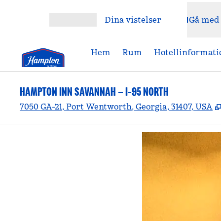
Gå vidare till innehållet
Dina vistelser
Gå med
Öppna meny
Hem
Rum
Hotellinformati
HAMPTON INN SAVANNAH – I-95 NORTH
7050 GA-21, Port Wentworth, Georgia, 31407, USA