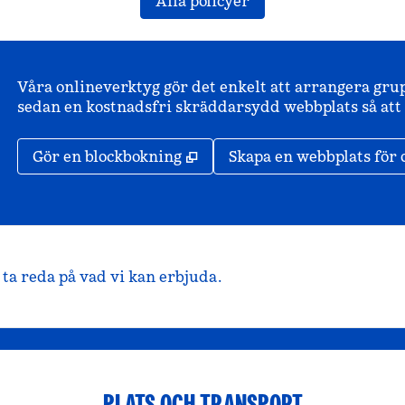
Alla policyer
Våra onlineverktyg gör det enkelt att arrangera gru
sedan en kostnadsfri skräddarsydd webbplats så att d
,
Öppnas i ny flik
Gör en blockbokning
Skapa en webbplats för 
ta reda på vad vi kan erbjuda.
PLATS OCH TRANSPORT