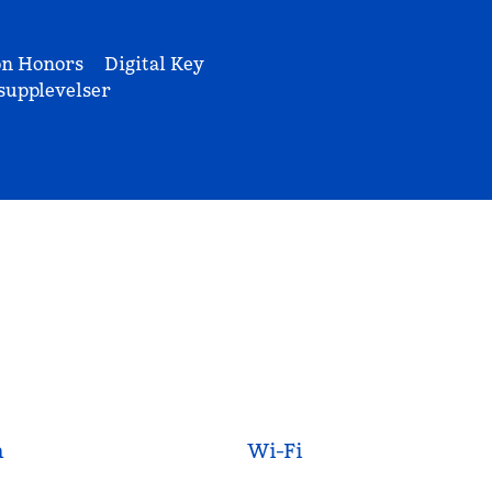
on Honors
Digital Key
upplevelser
n
Wi-Fi