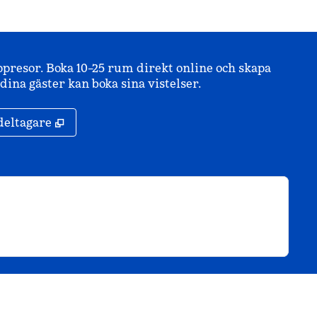
ppresor. Boka 10–25 rum direkt online och skapa
ina gäster kan boka sina vistelser.
,
Öppnas i ny flik
deltagare