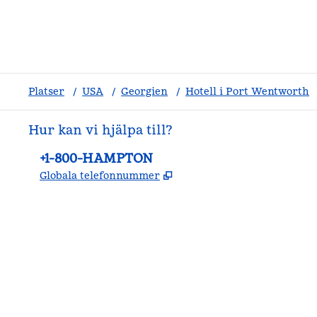
Platser
/
USA
/
Georgien
/
Hotell i Port Wentworth
Hur kan vi hjälpa till?
Telefon:
+1-800-HAMPTON
,
Öppnas i ny flik
Globala telefonnummer
facebook
x
instagram
,
öppnas i en ny flik
,
öppnas i en ny flik
,
öppnas i en ny flik