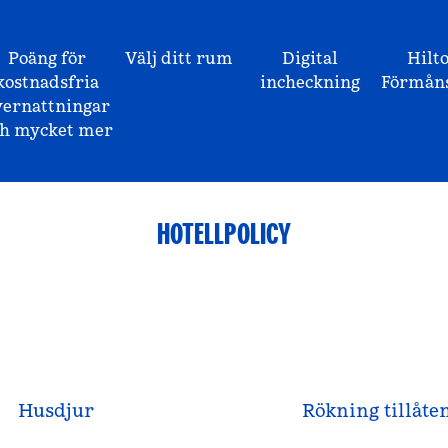
Poäng för
Välj ditt rum
Digital
Hilt
kostnadsfria
incheckning
Förmåns
vernattningar
ch mycket mer
HOTELLPOLICY
Husdjur
Rökning tillåte