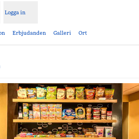
Logga in
on
Erbjudanden
Galleri
Ort
,
Öppnas i ny flik