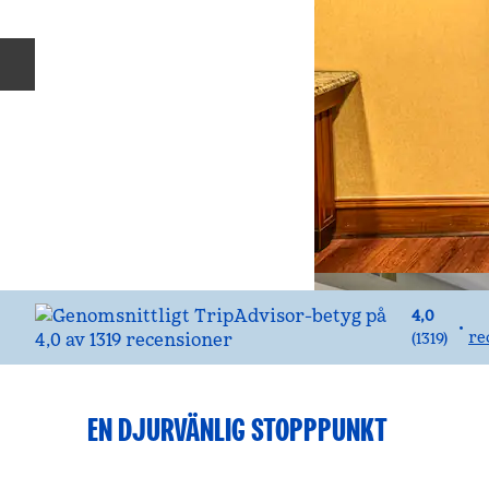
Föregående bild
4,0
•
re
(
1319
)
EN DJURVÄNLIG STOPPPUNKT