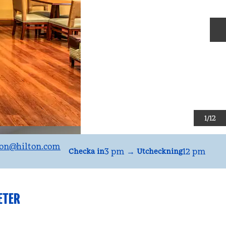
N
1
/
12
on
@hilton.com
3 pm
→
12 pm
Checka in
Utcheckning
ETER