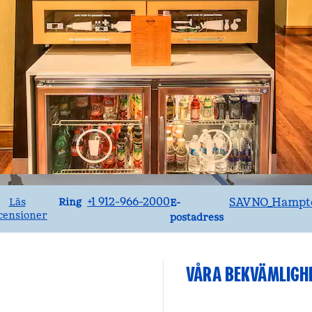
Ring
Email
+1 912-966-2000
SAVNO_Hampt
Ring
Läs
E-
censioner
postadress
VÅRA BEKVÄMLIGH