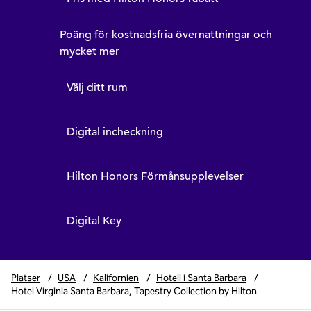
Poäng för kostnadsfria övernattningar och
mycket mer
Välj ditt rum
Digital incheckning
Hilton Honors Förmånsupplevelser
Digital Key
Platser
/
USA
/
Kalifornien
/
Hotell i Santa Barbara
/
Hotel Virginia Santa Barbara, Tapestry Collection by Hilton