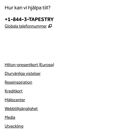
Hur kan vi hjälpa till?
Telefon:
+1-844-3-TAPESTRY
,
Öppnas i ny flik
Globala telefonnummer
x
facebook
instagram
,
öppnas i en ny flik
,
öppnas i en ny flik
,
öppnas i en ny flik
Hilton-presentkort (Europa)
Djurvänliga vistelser
Reseinspiration
Kreditkort
Hjälpcenter
Webbtillgänglighet
Media
Utveckling