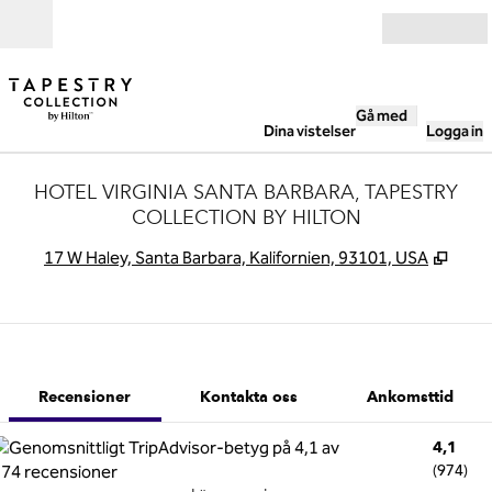
Gå vidare till innehållet
Öppna
Gå med
Dina vistelser
Logga in
HOTEL VIRGINIA SANTA BARBARA, TAPESTRY
COLLECTION BY HILTON
,
Öppna
17 W Haley, Santa Barbara, Kalifornien, 93101, USA
1 av 12
1
/
12
föregående bild
nästa bild
Kontakta oss
Recensioner
Kontakta oss
Ankomsttid
4,1
(
974
)