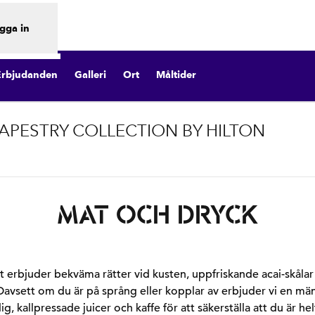
gga in
Erbjudanden
Galleri
Ort
Måltider
TAPESTRY COLLECTION BY HILTON
s i ny flik
MAT OCH DRYCK
t erbjuder bekväma rätter vid kusten, uppfriskande acai-skålar o
avsett om du är på språng eller kopplar av erbjuder vi en mäng
g, kallpressade juicer och kaffe för att säkerställa att du är hel