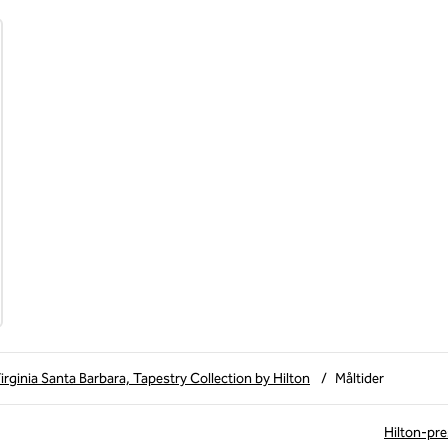
irginia Santa Barbara, Tapestry Collection by Hilton
/
Måltider
Hilton-pre