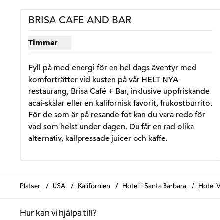
BRISA CAFE AND BAR
Timmar
Visa timmar för Brisa Cafe and Bar
Fyll på med energi för en hel dags äventyr med 
komforträtter vid kusten på vår HELT NYA 
restaurang, Brisa Café + Bar, inklusive uppfriskande 
acai-skålar eller en kalifornisk favorit, frukostburrito. 
För de som är på resande fot kan du vara redo för 
vad som helst under dagen. Du får en rad olika 
alternativ, kallpressade juicer och kaffe.
Platser
/
USA
/
Kalifornien
/
Hotell i Santa Barbara
/
Hotel V
Hur kan vi hjälpa till?