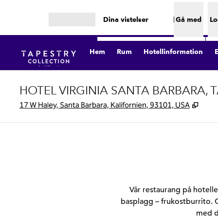
Gå vidare till innehållet
Dina vistelser
Gå med
Lo
Öppna meny
Hem
Rum
Hotellinformation
HOTEL VIRGINIA SANTA BARBARA, 
,
Öppna
17 W Haley, Santa Barbara, Kalifornien, 93101, USA
Vår restaurang på hotelle
basplagg – frukostburrito. O
med di