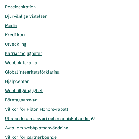
Reseinspiration
Djurvänliga vistelser
Media
Kreditkort
Utveckling
Karriärmöjligheter
Webbplatskarta
Global integritetsförklaring
Hjälpcenter
Webbtillgänglighet
Företagsansvar
Villkor för Hilton Honors-rabatt
,
Öppnas i ny flik
Uttalande om slaveri och människohandel
Avtal om webbplatsanvändning
Villkor för partnerboende