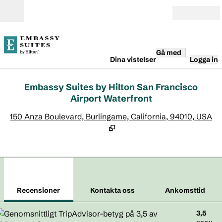
Gå vidare till innehållet
Öppna
Gå med
Dina vistelser
Logga in
Embassy Suites by Hilton San Francisco
Airport Waterfront
,
Ö
150 Anza Boulevard, Burlingame, California, 94010, USA
1
/
12
föregående bild
näst
1 av 12
Kontakta oss
Recensioner
Kontakta oss
Ankomsttid
3,5