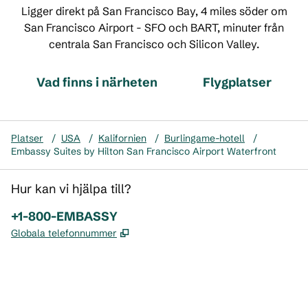
Ligger direkt på San Francisco Bay, 4 miles söder om
San Francisco Airport - SFO och BART, minuter från
centrala San Francisco och Silicon Valley.
Vad finns i närheten
Flygplatser
Platser
/
USA
/
Kalifornien
/
Burlingame-hotell
/
Embassy Suites by Hilton San Francisco Airport Waterfront
Hur kan vi hjälpa till?
Telefon:
+1-800-EMBASSY
,
Öppnas i ny flik
Globala telefonnummer
x
facebook
instagram
,
öppnas i en ny flik
,
öppnas i en ny flik
,
öppnas i en ny flik