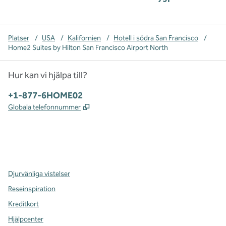
Platser
/
USA
/
Kalifornien
/
Hotell i södra San Francisco
/
Home2 Suites by Hilton San Francisco Airport North
Hur kan vi hjälpa till?
Telefon:
+1-877-6HOME02
,
Öppnas i ny flik
Globala telefonnummer
x
facebook
instagram
,
öppnas i en ny flik
,
öppnas i en ny flik
,
öppnas i en ny flik
Djurvänliga vistelser
Reseinspiration
Kreditkort
Hjälpcenter