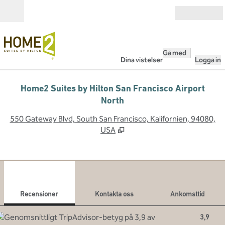
Gå vidare till innehållet
Öppna
Gå med
Dina vistelser
Logga in
Home2 Suites by Hilton San Francisco Airport
North
,
Ö
550 Gateway Blvd, South San Francisco, Kalifornien, 94080,
USA
1
/
12
föregående bild
nästa
1 av 12
Kontakta oss
Recensioner
Kontakta oss
Ankomsttid
3,9