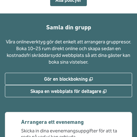
Alla policyer
Samla din grupp
Våra onlineverktyg gör det enkelt att arrangera gruppresor.
Boka 10–25 rum direkt online och skapa sedan en
kostnadsfri skräddarsydd webbplats så att dina gäster kan
boka sina vistelser.
,
Öppnas i ny flik
Gör en blockbokning
,
Öppnas i ny f
Skapa en webbplats för deltagare
Arrangera ett evenemang
Skicka in dina evenemangsuppgifter för att ta
reda på vad vi kan erbjuda.