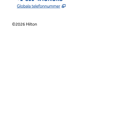
,
Öppnas i ny flik
Globala telefonnummer
©
2026
Hilton