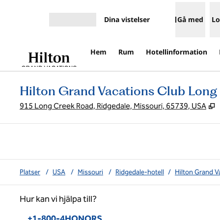
Gå vidare till innehållet
Dina vistelser
Gå med
Lo
Öppna meny
Hem
Rum
Hotellinformation
Hilton Grand Vacations Club Long
,
915 Long Creek Road, Ridgedale, Missouri, 65739, USA
Platser
/
USA
/
Missouri
/
Ridgedale-hotell
/
Hilton Grand V
Hur kan vi hjälpa till?
Telefon:
+1-800-4HONORS