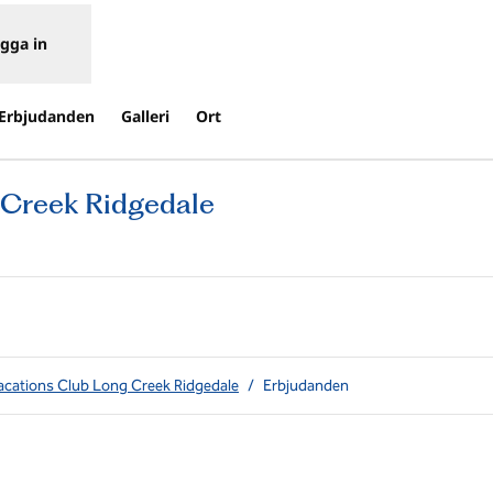
gga in
Erbjudanden
Galleri
Ort
 Creek Ridgedale
Öppnas i ny flik
acations Club Long Creek Ridgedale
/
Erbjudanden