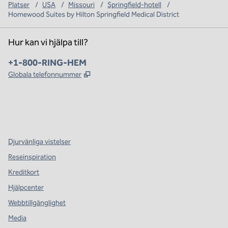
Platser
/
USA
/
Missouri
/
Springfield-hotell
/
Homewood Suites by Hilton Springfield Medical District
Hur kan vi hjälpa till?
Telefon:
+1-800-RING-HEM
,
Öppnas i ny flik
Globala telefonnummer
x
facebook
instagram
,
öppnas i en ny flik
,
öppnas i en ny flik
,
öppnas i en ny flik
Djurvänliga vistelser
Reseinspiration
Kreditkort
Hjälpcenter
Webbtillgänglighet
Media