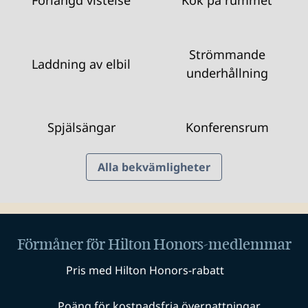
Förlängd vistelse
Kök på rummet
Strömmande
Laddning av elbil
underhållning
Spjälsängar
Konferensrum
Alla bekvämligheter
Förmåner för Hilton Honors-medlemmar
Pris med Hilton Honors-rabatt
Poäng för kostnadsfria övernattningar