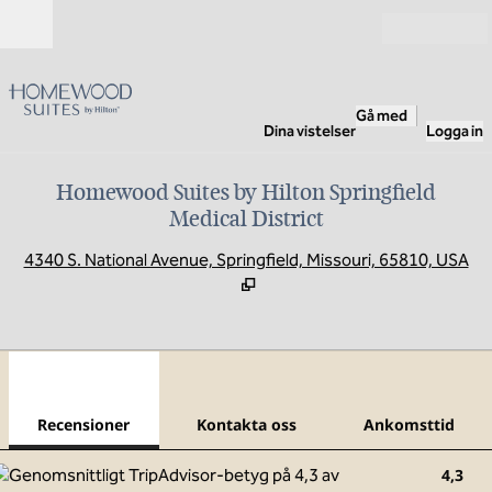
Gå vidare till innehållet
Öppna
Gå med
Dina vistelser
Logga in
Homewood Suites by Hilton Springfield
Medical District
,
Ö
4340 S. National Avenue, Springfield, Missouri, 65810, USA
1
/
12
föregående bild
nästa
1 av 12
Kontakta oss
Recensioner
Kontakta oss
Ankomsttid
4,3