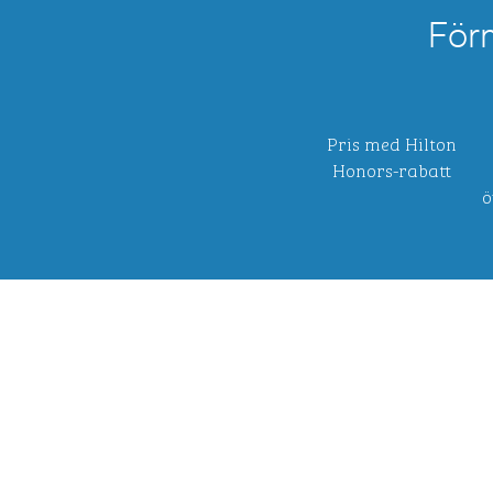
För
Pris med Hilton
Honors-rabatt
ö