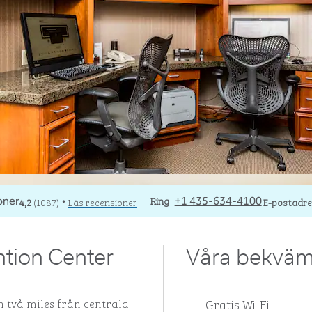
Ring
Ring
E-postSG
4,2
(
1087
)
Läs recensioner
+1 435-634-4100
E-postadr
•
tion Center
Våra bekväm
Gratis Wi-Fi
ch två miles från centrala