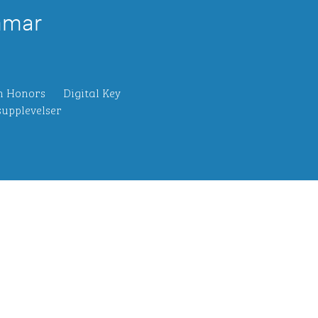
mmar
n Honors
Digital Key
upplevelser