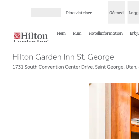
Gå vidare till innehållet
Dina vistelser
Gå med
Logg
Öppna meny
Hem
Rum
Hotellinformation
Erbj
Hilton Garden Inn St. George
1731 South Convention Center Drive, Saint George, Utah,