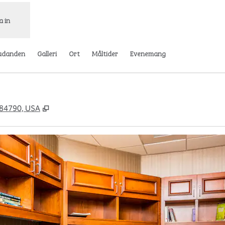
a in
udanden
Galleri
Ort
Måltider
Evenemang
,
Öppnas i ny flik
 84790, USA