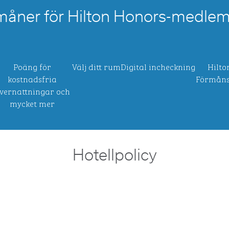
måner för Hilton Honors-medle
Poäng för
Välj ditt rum
Digital incheckning
Hilto
kostnadsfria
Förmåns
vernattningar och
mycket mer
Hotellpolicy