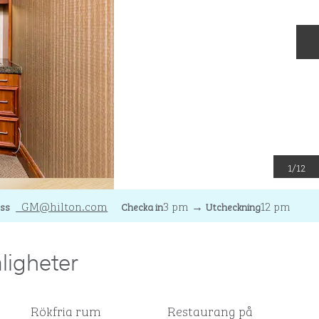
N
1
/
12
UGI
_GM
@hilton.com
3 pm
→
12 pm
ess
Checka in
Utcheckning
ligheter
Rökfria rum
Restaurang på