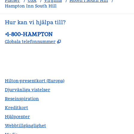
Platser
/
USA
/
Virginia
/
Hotell i South Hill
/
Hampton Inn South Hill
Hur kan vi hjälpa till?
Telefon:
+1-800-HAMPTON
,
Öppnas i ny flik
Globala telefonnummer
facebook
x
instagram
,
öppnas i en ny flik
,
öppnas i en ny flik
,
öppnas i en ny flik
Hilton-presentkort (Europa)
Djurvänliga vistelser
Reseinspiration
Kreditkort
Hjälpcenter
Webbtillgänglighet