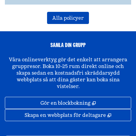
Alla policyer
SAMLA DIN GRUPP
Våra onlineverktyg gör det enkelt att arrangera
gruppresor. Boka 10–25 rum direkt online och
skapa sedan en kostnadsfri skräddarsydd
webbplats så att dina gäster kan boka sina
vistelser.
,
Öppnas i ny fli
Gör en blockbokning
,
Öppnas i 
Skapa en webbplats för deltagare