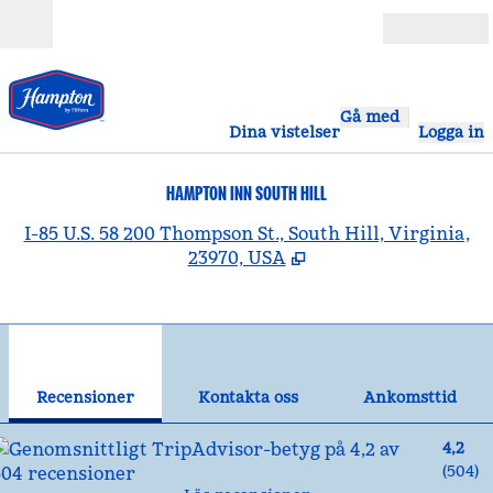
Gå vidare till innehållet
Öppna
Gå med
Dina vistelser
Logga in
HAMPTON INN SOUTH HILL
,
Ö
I-85 U.S. 58 200 Thompson St., South Hill, Virginia,
23970, USA
1
/
12
föregående bild
näst
1 av 12
Kontakta oss
Recensioner
Kontakta oss
Ankomsttid
4,2
(
504
)