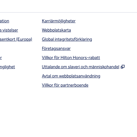
ation
Karriärmöjligheter
a vistelser
Webbplatskarta
sentkort (Europa)
Global integritetsförklaring
Företagsansvar
r
Villkor för Hilton Honors-rabatt
,
Öppna
nglighet
Uttalande om slaveri och människohandel
Avtal om webbplatsanvändning
Villkor för partnerboende