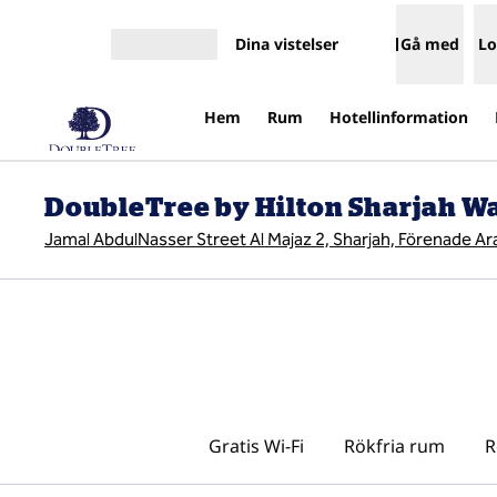
Gå vidare till innehållet
Dina vistelser
Gå med
Lo
Öppna meny
Hem
Rum
Hotellinformation
DoubleTree by Hilton Sharjah Wa
Jamal AbdulNasser Street Al Majaz 2, Sharjah, Förenade A
Gratis Wi-Fi
Rökfria rum
R