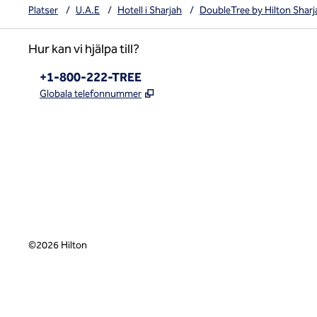
Platser
/
U.A.E
/
Hotell i Sharjah
/
DoubleTree by Hilton Sharj
Hur kan vi hjälpa till?
Telefon:
+1-800-222-TREE
,
Öppnas i ny flik
Globala telefonnummer
x
facebook
instagram
,
öppnas i en ny flik
,
öppnas i en ny flik
,
öppnas i en ny flik
©
2026
Hilton