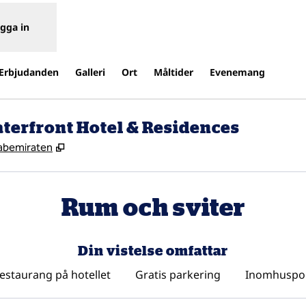
gga in
Erbjudanden
Galleri
Ort
Måltider
Evenemang
terfront Hotel & Residences
,
Öppnas i ny flik
rabemiraten
Rum och sviter
Din vistelse omfattar
estaurang på hotellet
Gratis parkering
Inomhuspo