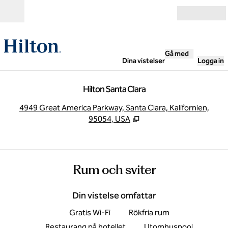
Gå vidare till innehållet
Öppna
Gå med
Dina vistelser
Logga in
Hilton Santa Clara
,
Ö
4949 Great America Parkway, Santa Clara, Kalifornien,
95054, USA
Rum och sviter
Din vistelse omfattar
Gratis Wi-Fi
Rökfria rum
Restaurang på hotellet
Utomhuspool