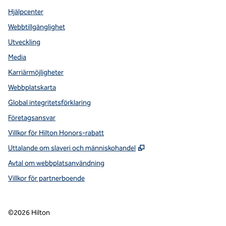
Hjälpcenter
Webbtillgänglighet
Utveckling
Media
Karriärmöjligheter
Webbplatskarta
Global integritetsförklaring
Företagsansvar
Villkor för Hilton Honors-rabatt
,
Öppnas i ny flik
Uttalande om slaveri och människohandel
Avtal om webbplatsanvändning
Villkor för partnerboende
©
2026
Hilton