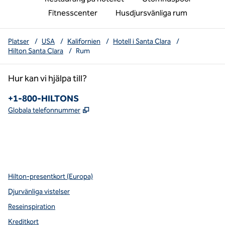
Fitnesscenter
Husdjursvänliga rum
Platser
/
USA
/
Kalifornien
/
Hotell i Santa Clara
/
Hilton Santa Clara
/
Rum
Hur kan vi hjälpa till?
Telefon:
+1-800-HILTONS
,
Öppnas i ny flik
Globala telefonnummer
x
facebook
instagram
youtube
pinterest
,
öppnas i en ny flik
,
öppnas i en ny flik
,
öppnas i en ny flik
,
Öppnar ny flik
,
Öppnar ny flik
Hilton-presentkort (Europa)
Djurvänliga vistelser
Reseinspiration
Kreditkort