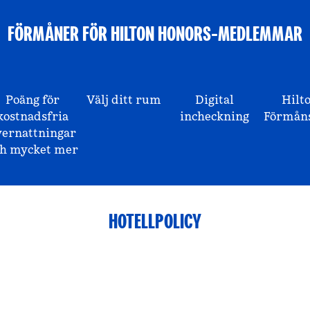
FÖRMÅNER FÖR HILTON HONORS-MEDLEMMAR
Poäng för
Välj ditt rum
Digital
Hilt
kostnadsfria
incheckning
Förmåns
vernattningar
ch mycket mer
HOTELLPOLICY