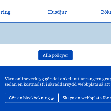
ering
Husdjur
Rökn
Alla policyer
Våra onlineverktyg gör det enkelt att arrangera gru
sedan en kostnadsfri skräddarsydd webbplats så att d
,
Öppnas i ny flik
Gör en blockbokning
Skapa en webbplats för 