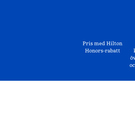
Pris med Hilton
Honors-rabatt
ö
o