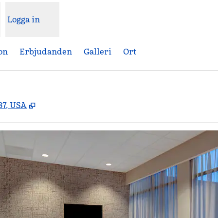
Logga in
on
Erbjudanden
Galleri
Ort
,
Öppnas i ny flik
87, USA