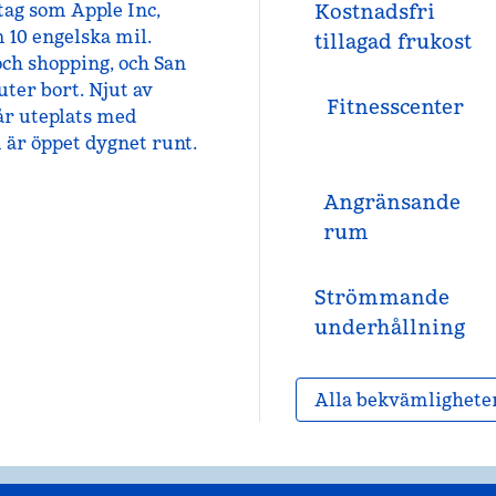
etag som Apple Inc,
Kostnadsfri
10 engelska mil.
tillagad frukost
ch shopping, och San
uter bort. Njut av
Fitnesscenter
år uteplats med
m är öppet dygnet runt.
Angränsande
rum
Strömmande
underhållning
Alla bekvämlighete