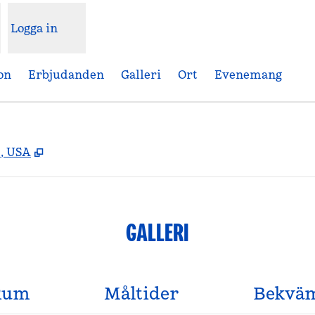
Logga in
on
Erbjudanden
Galleri
Ort
Evenemang
,
Öppnas i ny flik
4, USA
GALLERI
Rum
Måltider
Bekväm