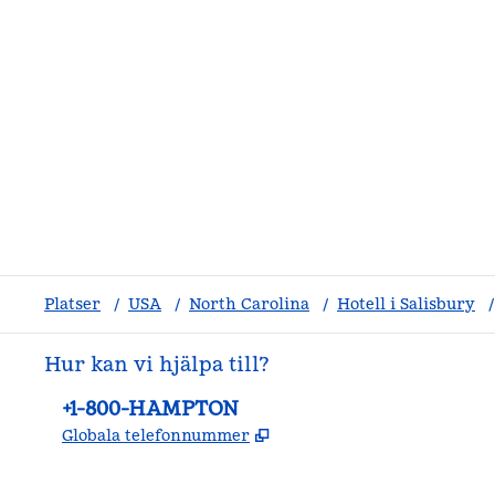
Platser
/
USA
/
North Carolina
/
Hotell i Salisbury
/
Hur kan vi hjälpa till?
Telefon:
+1-800-HAMPTON
,
Öppnas i ny flik
Globala telefonnummer