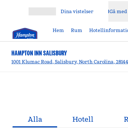
Gå vidare till innehållet
Dina vistelser
Gå med
Öppna meny
Hem
Rum
Hotellinformati
HAMPTON INN SALISBURY
1001 Klumac Road, Salisbury, North Carolina, 2814
Alla
Hotell