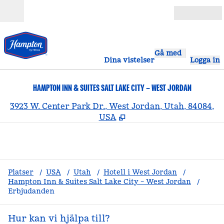
Gå vidare till innehållet
Öppna
Gå med
Dina vistelser
Logga in
HAMPTON INN & SUITES SALT LAKE CITY – WEST JORDAN
,
Ö
3923 W. Center Park Dr., West Jordan, Utah, 84084,
USA
Platser
/
USA
/
Utah
/
Hotell i West Jordan
/
Hampton Inn & Suites Salt Lake City – West Jordan
/
Erbjudanden
Hur kan vi hjälpa till?