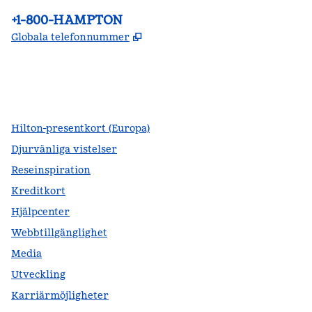
Telefon:
+1-800-HAMPTON
,
Öppnas i ny flik
Globala telefonnummer
facebook
x
instagram
,
öppnas i en ny flik
,
öppnas i en ny flik
,
öppnas i en ny flik
Hilton-presentkort (Europa)
Djurvänliga vistelser
Reseinspiration
Kreditkort
Hjälpcenter
Webbtillgänglighet
Media
Utveckling
Karriärmöjligheter