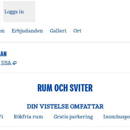
Logga in
on
Erbjudanden
Galleri
Ort
DAN
,
Öppnas i ny flik
, USA
RUM OCH SVITER
DIN VISTELSE OMFATTAR
Fi
Rökfria rum
Gratis parkering
Inomhuspo