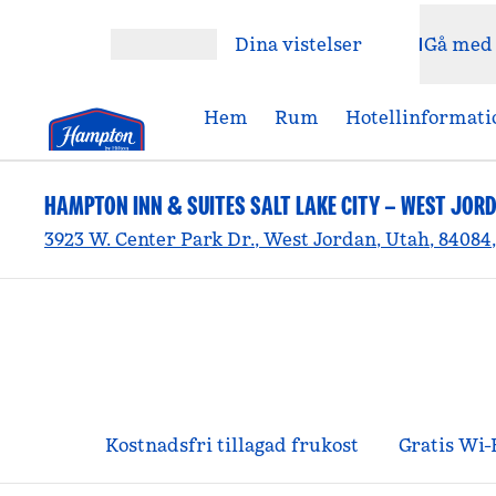
Gå vidare till innehållet
Dina vistelser
Gå med
Öppna meny
Hem
Rum
Hotellinformati
HAMPTON INN & SUITES SALT LAKE CITY – WEST JOR
3923 W. Center Park Dr., West Jordan, Utah, 84084
Kostnadsfri tillagad frukost
Gratis Wi-