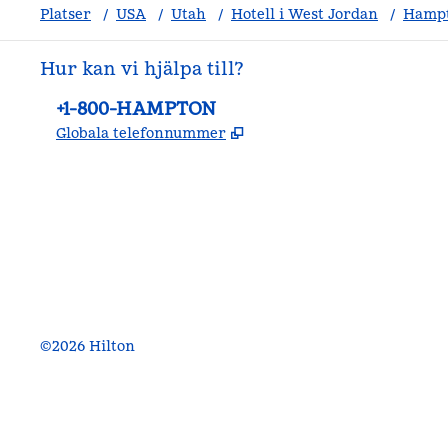
Platser
/
USA
/
Utah
/
Hotell i West Jordan
/
Hampto
Hur kan vi hjälpa till?
Telefon:
+1-800-HAMPTON
,
Öppnas i ny flik
Globala telefonnummer
facebook
x
instagram
,
öppnas i en ny flik
,
öppnas i en ny flik
,
öppnas i en ny flik
©
2026
Hilton