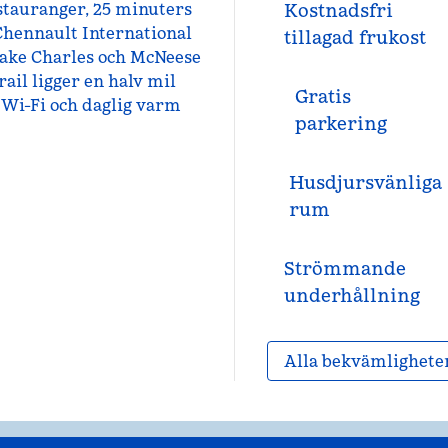
estauranger, 25 minuters
Kostnadsfri
Chennault International
tillagad frukost
 Lake Charles och McNeese
rail ligger en halv mil
Gratis
s Wi-Fi och daglig varm
parkering
Husdjursvänliga
rum
Strömmande
underhållning
Alla bekvämlighete