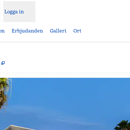
Logga in
on
Erbjudanden
Galleri
Ort
,
Öppnas i ny flik