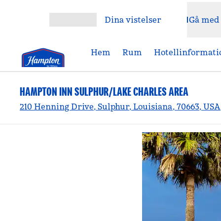
Gå vidare till innehållet
Dina vistelser
Gå med
Öppna meny
Hem
Rum
Hotellinformati
HAMPTON INN SULPHUR/LAKE CHARLES AREA
210 Henning Drive, Sulphur, Louisiana, 70663, USA