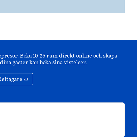
ppresor. Boka 10–25 rum direkt online och skapa
ina gäster kan boka sina vistelser.
,
Öppnas i ny flik
deltagare