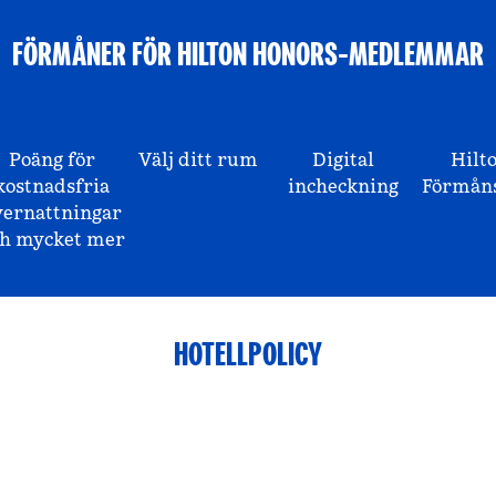
FÖRMÅNER FÖR HILTON HONORS-MEDLEMMAR
Poäng för
Välj ditt rum
Digital
Hilt
kostnadsfria
incheckning
Förmåns
vernattningar
ch mycket mer
HOTELLPOLICY