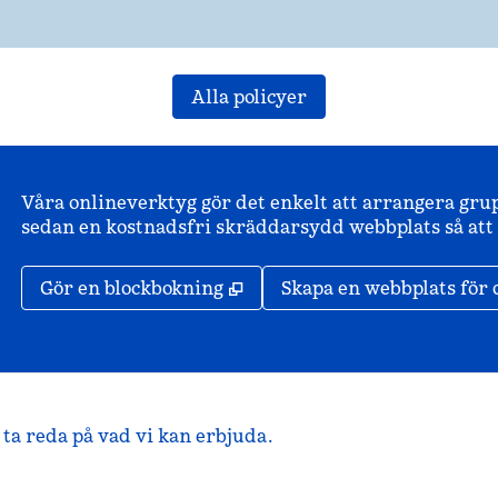
Alla policyer
Våra onlineverktyg gör det enkelt att arrangera gru
sedan en kostnadsfri skräddarsydd webbplats så att d
,
Öppnas i ny flik
Gör en blockbokning
Skapa en webbplats för 
ta reda på vad vi kan erbjuda.