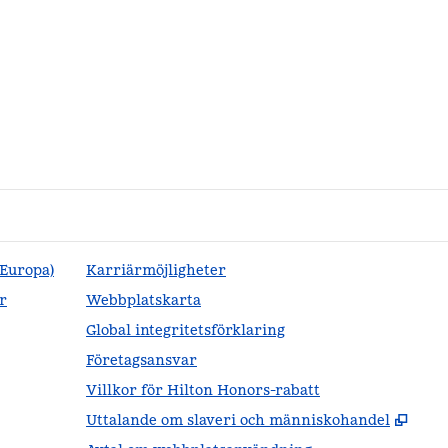
(Europa)
Karriärmöjligheter
r
Webbplatskarta
Global integritetsförklaring
Företagsansvar
Villkor för Hilton Honors-rabatt
,
Öppn
Uttalande om slaveri och människohandel