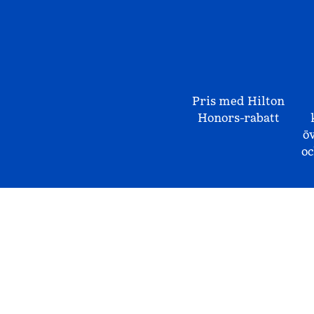
Pris med Hilton
Honors-rabatt
ö
o