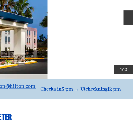
N
1
/
12
on
@hilton.com
3 pm
→
12 pm
Checka in
Utcheckning
ETER