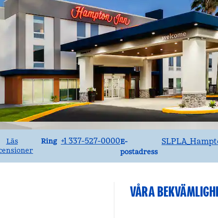
Ring
Email
+1 337-527-0000
SLPLA_Hampt
Ring
Läs
E-
censioner
postadress
VÅRA BEKVÄMLIGH