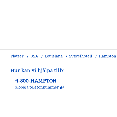
Platser
/
USA
/
Louisiana
/
Svavelhotell
/
Hampton 
Hur kan vi hjälpa till?
Telefon:
+1-800-HAMPTON
,
Öppnas i ny flik
Globala telefonnummer
facebook
x
instagram
,
öppnas i en ny flik
,
öppnas i en ny flik
,
öppnas i en ny flik