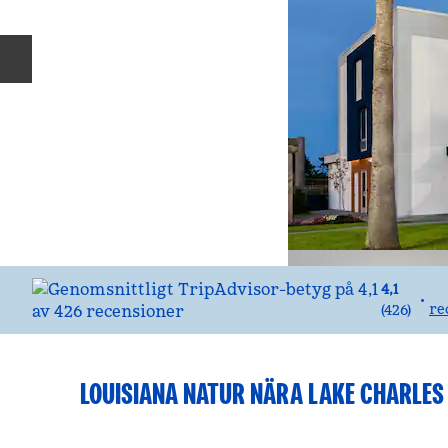
Föregående bild
4,1
•
re
(
426
)
LOUISIANA NATUR NÄRA LAKE CHARLES