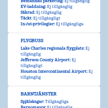
Bemannad parkering
:
Ej tillgänglig
EV-laddning
:
Ej tillgänglig
Säkrad
:
Ej tillgänglig
Täckt
:
Ej tillgängligt
In-/ut-privilegier
:
Ej tillgängliga
FLYGBUSS
Lake Charles regionala flygplats
:
Ej
tillgänglig
Jefferson County Airport
:
Ej
tillgängligt
Houston Intercontinental Airport
:
Ej
tillgänglig
BARNTJÄNSTER
Spjälsängar
:
Tillgängliga
Barnomsorg
:
Ej tillgänglig