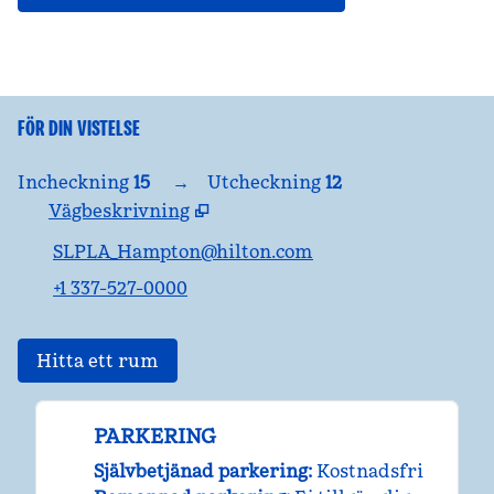
FÖR DIN VISTELSE
Incheckning
15
→
Utcheckning
12
Vägbeskrivning
,
Öppnar ny flik
SLPLA_Hampton@hilton.com
+1 337-527-0000
Hitta ett rum
PARKERING
Självbetjänad parkering
:
Kostnadsfri