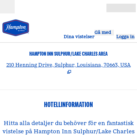
Gå vidare till innehållet
Öppna
Gå med
Dina vistelser
Logga in
HAMPTON INN SULPHUR/LAKE CHARLES AREA
,
Ö
210 Henning Drive, Sulphur, Louisiana, 70663, USA
HOTELLINFORMATION
Hitta alla detaljer du behöver för en fantastisk
vistelse på Hampton Inn Sulphur/Lake Charles