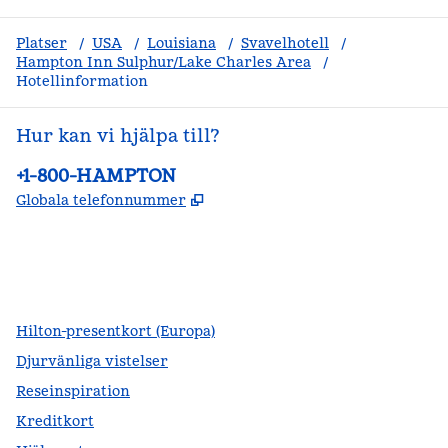
Platser
/
USA
/
Louisiana
/
Svavelhotell
/
Hampton Inn Sulphur/Lake Charles Area
/
Hotellinformation
Hur kan vi hjälpa till?
Telefon:
+1-800-HAMPTON
,
Öppnas i ny flik
Globala telefonnummer
facebook
x
instagram
,
öppnas i en ny flik
,
öppnas i en ny flik
,
öppnas i en ny flik
Hilton-presentkort (Europa)
Djurvänliga vistelser
Reseinspiration
Kreditkort