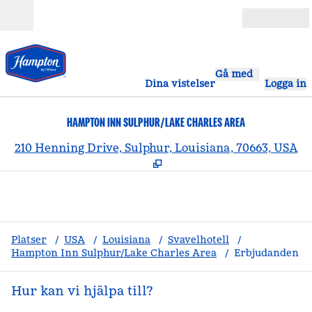
Gå vidare till innehållet
Öppna
Gå med
Dina vistelser
Logga in
HAMPTON INN SULPHUR/LAKE CHARLES AREA
,
Ö
210 Henning Drive, Sulphur, Louisiana, 70663, USA
Platser
/
USA
/
Louisiana
/
Svavelhotell
/
Hampton Inn Sulphur/Lake Charles Area
/
Erbjudanden
Hur kan vi hjälpa till?