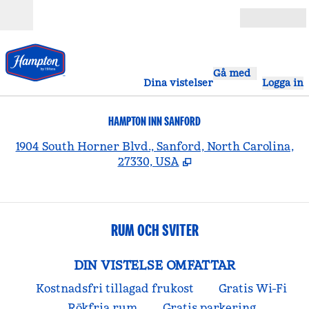
Gå vidare till innehållet
Öppna
Gå med
Dina vistelser
Logga in
HAMPTON INN SANFORD
,
Ö
1904 South Horner Blvd., Sanford, North Carolina,
27330, USA
RUM OCH SVITER
DIN VISTELSE OMFATTAR
Kostnadsfri tillagad frukost
Gratis Wi-Fi
Rökfria rum
Gratis parkering