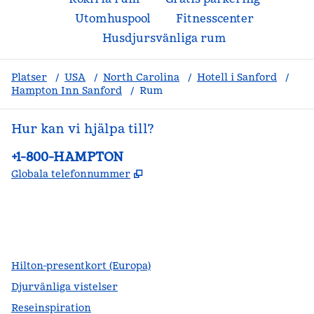
Utomhuspool
Fitnesscenter
Husdjursvänliga rum
Platser
/
USA
/
North Carolina
/
Hotell i Sanford
/
Hampton Inn Sanford
/
Rum
Hur kan vi hjälpa till?
Telefon:
+1-800-HAMPTON
,
Öppnas i ny flik
Globala telefonnummer
facebook
x
instagram
,
öppnas i en ny flik
,
öppnas i en ny flik
,
öppnas i en ny flik
Hilton-presentkort (Europa)
Djurvänliga vistelser
Reseinspiration