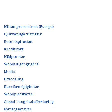
facebook
x
instagram
,
öppnas i en ny flik
,
öppnas i en ny flik
,
öppnas i en ny flik
Hilton-presentkort (Europa)
Djurvänliga vistelser
Reseinspiration
Kreditkort
Hjälpcenter
Webbtillgänglighet
Media
Utveckling
Karriärmöjligheter
Webbplatskarta
Global integritetsförklaring
Företagsansvar