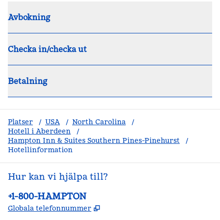
Avbokning
Checka in/checka ut
Betalning
Platser
/
USA
/
North Carolina
/
Hotell i Aberdeen
/
Hampton Inn & Suites Southern Pines-Pinehurst
/
Hotellinformation
Hur kan vi hjälpa till?
Telefon:
+1-800-HAMPTON
,
Öppnas i ny flik
Globala telefonnummer