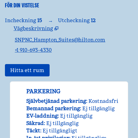
FÖR DIN VISTELSE
Incheckning
15
→
Utcheckning
12
Vägbeskrivning
,
Öppnar ny flik
SNPNC_Hampton_Suites@hilton.com
+1 910-693-4330
Hitta ett rum
PARKERING
Självbetjänad parkering
:
Kostnadsfri
Bemannad parkering
:
Ej tillgänglig
EV-laddning
:
Ej tillgänglig
Säkrad
:
Ej tillgänglig
Täckt
:
Ej tillgängligt