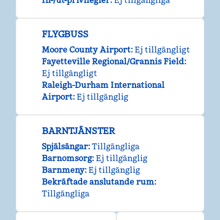
In-/ut-privilegier
:
Ej tillgängliga
FLYGBUSS
Moore County Airport
:
Ej tillgängligt
Fayetteville Regional/Grannis Field
:
Ej tillgängligt
Raleigh-Durham International
Airport
:
Ej tillgänglig
BARNTJÄNSTER
Spjälsängar
:
Tillgängliga
Barnomsorg
:
Ej tillgänglig
Barnmeny
:
Ej tillgänglig
Bekräftade anslutande rum
:
Tillgängliga