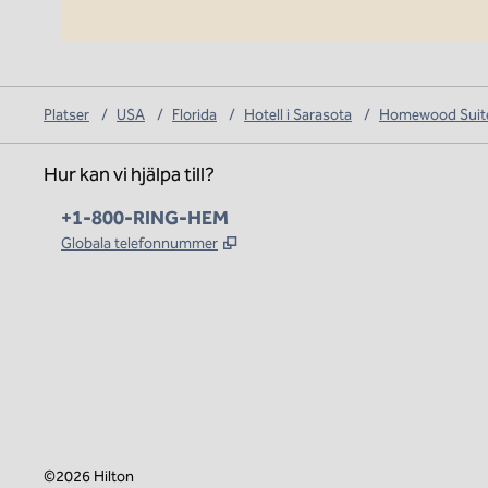
Platser
/
USA
/
Florida
/
Hotell i Sarasota
/
Homewood Suite
Hur kan vi hjälpa till?
Telefon:
+1-800-RING-HEM
,
Öppnas i ny flik
Globala telefonnummer
x
facebook
instagram
,
öppnas i en ny flik
,
öppnas i en ny flik
,
öppnas i en ny flik
©
2026
Hilton