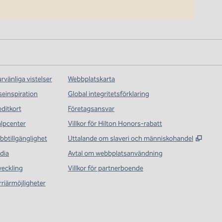
rvänliga vistelser
Webbplatskarta
seinspiration
Global integritetsförklaring
editkort
Företagsansvar
älpcenter
Villkor för Hilton Honors-rabatt
,
Öppna
bbtillgänglighet
Uttalande om slaveri och människohandel
dia
Avtal om webbplatsanvändning
veckling
Villkor för partnerboende
rriärmöjligheter