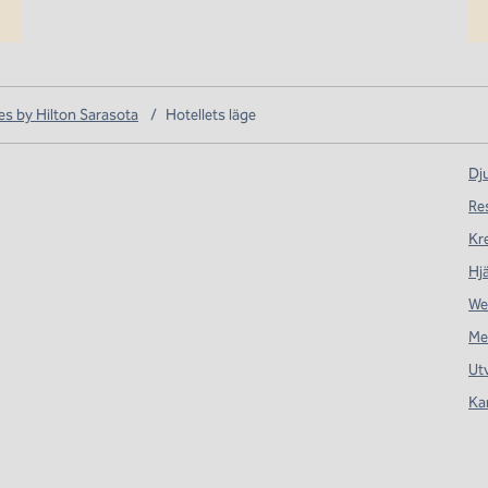
s by Hilton Sarasota
/
Hotellets läge
Dju
Re
Kr
Hj
We
Me
Ut
Ka