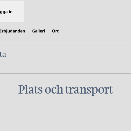
gga in
Erbjudanden
Galleri
Ort
ta
 i ny flik
Plats och transport