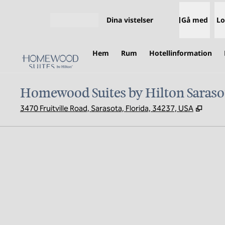
Gå vidare till innehållet
Dina vistelser
Gå med
Lo
Öppna meny
Hem
Rum
Hotellinformation
Homewood Suites by Hilton Saraso
,
Öppnas
3470 Fruitville Road, Sarasota, Florida, 34237, USA