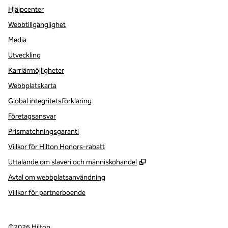
Hjälpcenter
Webbtillgänglighet
Media
Utveckling
Karriärmöjligheter
Webbplatskarta
Global integritetsförklaring
Företagsansvar
Prismatchningsgaranti
Villkor för Hilton Honors-rabatt
,
Öppnas i ny flik
Uttalande om slaveri och människohandel
Avtal om webbplatsanvändning
Villkor för partnerboende
©
2026
Hilton