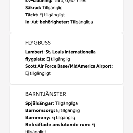
EV-laddning
:
Nära, 0,60 miles
Säkrad
:
Tillgänglig
Täckt
:
Ej tillgängligt
In-/ut-behörigheter
:
Tillgängliga
FLYGBUSS
Lambert-St. Louis internationella
flygplats
:
Ej tillgänglig
Scott Air Force Base/MidAmerica Airport
:
Ej tillgängligt
BARNTJÄNSTER
Spjälsängar
:
Tillgängliga
Barnomsorg
:
Ej tillgänglig
Barnmeny
:
Ej tillgänglig
Bekräftade anslutande rum
:
Ej
tillgängligt