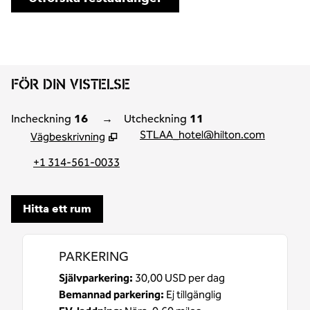
FÖR DIN VISTELSE
Incheckning
16
→
Utcheckning
11
STLAA_hotel@hilton.com
Vägbeskrivning
,
Öppnar ny flik
+1 314-561-0033
Hitta ett rum
PARKERING
Självparkering
:
30,00 USD per dag
Bemannad parkering
:
Ej tillgänglig