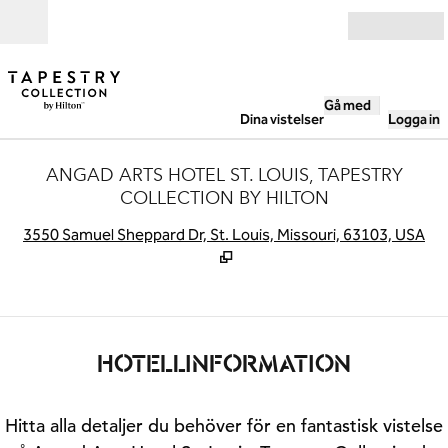
Gå vidare till innehållet
Öppna
Gå med
Dina vistelser
Logga in
ANGAD ARTS HOTEL ST. LOUIS, TAPESTRY
COLLECTION BY HILTON
,
Ö
3550 Samuel Sheppard Dr, St. Louis, Missouri, 63103, USA
HOTELLINFORMATION
Hitta alla detaljer du behöver för en fantastisk vistelse