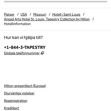
Platser
/
USA
/
Missouri
/
Hotell i Saint Louis
/
Angad Arts Hotel St. Louis, Tapestry Collection by Hilton
/
Hotellinformation
Hur kan vi hjälpa till?
Telefon:
+1-844-3-TAPESTRY
,
Öppnas i ny flik
Globala telefonnummer
x
facebook
instagram
,
öppnas i en ny flik
,
öppnas i en ny flik
,
öppnas i en ny flik
Hilton-presentkort (Europa)
Djurvänliga vistelser
Reseinspiration
Kreditkort