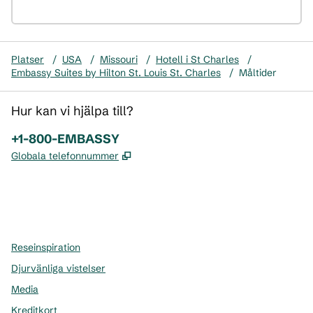
Platser
/
USA
/
Missouri
/
Hotell i St Charles
/
Embassy Suites by Hilton St. Louis St. Charles
/
Måltider
Hur kan vi hjälpa till?
Telefon:
+1-800-EMBASSY
,
Öppnas i ny flik
Globala telefonnummer
x
facebook
instagram
,
öppnas i en ny flik
,
öppnas i en ny flik
,
öppnas i en ny flik
Reseinspiration
Djurvänliga vistelser
Media
Kreditkort