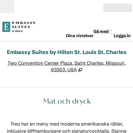
Gå vidare till innehållet
Öppna
Gå med
Dina vistelser
Logga in
Embassy Suites by Hilton St. Louis St. Charles
,
Ö
Two Convention Center Plaza, Saint Charles, Missouri,
63303, USA
Mat och dryck
Treo har en meny med moderna amerikanska rätter,
inklusive biffhamburgare och signaturcocktails. Stanna