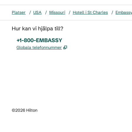
Platser
/
USA
/
Missouri
/
Hotell i St Charles
/
Embassy 
Hur kan vi hjälpa till?
Telefon:
+1-800-EMBASSY
,
Öppnas i ny flik
Globala telefonnummer
x
facebook
instagram
,
öppnas i en ny flik
,
öppnas i en ny flik
,
öppnas i en ny flik
©
2026
Hilton