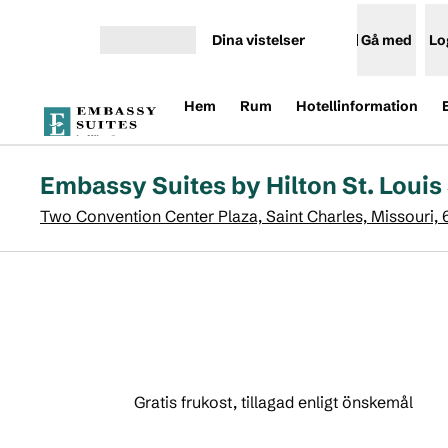
Gå vidare till innehållet
Dina vistelser
Gå med
Lo
Öppna meny
Hem
Rum
Hotellinformation
Embassy Suites by Hilton St. Louis 
Two Convention Center Plaza, Saint Charles, Missouri,
Gratis frukost, tillagad enligt önskemål