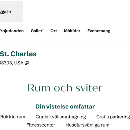
gga in
Erbjudanden
Galleri
Ort
Måltider
Evenemang
St. Charles
,
Öppnas i ny flik
 63303, USA
Rum och sviter
Din vistelse omfattar
Rökfria rum
Gratis kvällsmottagning
Gratis parkering
Fitnesscenter
Husdjursvänliga rum