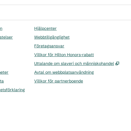
on
Hjälpcenter
stelser
Webbtillgänglighet
Företagsansvar
Villkor för Hilton Honors-rabatt
,
Öppn
Uttalande om slaveri och människohandel
heter
Avtal om webbplatsanvändning
ta
Villkor för partnerboende
tetsförklaring