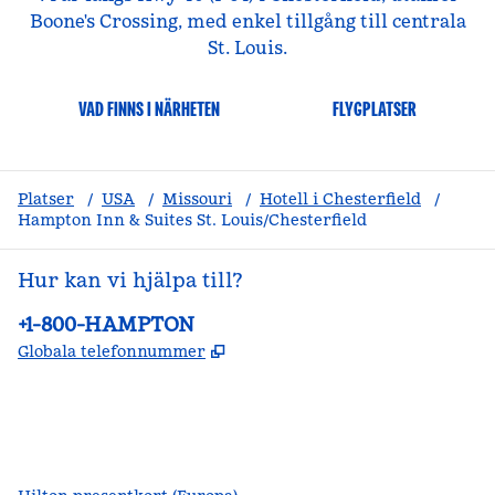
Boone's Crossing, med enkel tillgång till centrala
St. Louis.
VAD FINNS I NÄRHETEN
FLYGPLATSER
Platser
/
USA
/
Missouri
/
Hotell i Chesterfield
/
Hampton Inn & Suites St. Louis/Chesterfield
Hur kan vi hjälpa till?
Telefon:
+1-800-HAMPTON
,
Öppnas i ny flik
Globala telefonnummer
facebook
x
instagram
,
öppnas i en ny flik
,
öppnas i en ny flik
,
öppnas i en ny flik