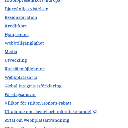
Hilton-presentkort (Europa)
Djurvänliga vistelser
Reseinspiration
Kreditkort
Hjälpcenter
Webbtillgänglighet
Media
Utveckling
Karriärmöjligheter
Webbplatskarta
Global integritetsförklaring
Företagsansvar
Villkor för Hilton Honors-rabatt
,
Öppnas i ny f
Uttalande om slaveri och människohandel
Avtal om webbplatsanvändning