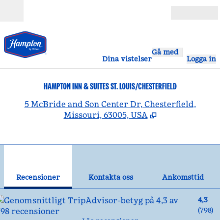
Gå vidare till innehållet
Öppna
Gå med
Dina vistelser
Logga in
HAMPTON INN & SUITES ST. LOUIS/CHESTERFIELD
,
Ö
5 McBride and Son Center Dr, Chesterfield,
Missouri, 63005, USA
1
/
12
föregående bild
näst
1 av 12
Kontakta oss
Recensioner
Kontakta oss
Ankomsttid
4,3
(
798
)