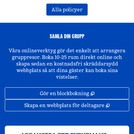
Alla policyer
SAMLA DIN GRUPP
Våra onlineverktyg gör det enkelt att arrangera
gruppresor. Boka 10–25 rum direkt online och
skapa sedan en kostnadsfri skräddarsydd
webbplats så att dina gäster kan boka sina
vistelser.
,
Öppnas i ny fli
Gör en blockbokning
,
Öppnas i 
Skapa en webbplats för deltagare