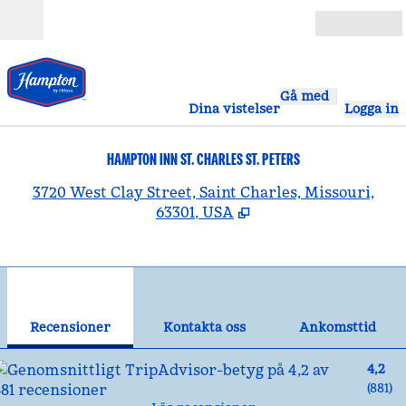
Gå vidare till innehållet
Öppna
Gå med
Dina vistelser
Logga in
HAMPTON INN ST. CHARLES ST. PETERS
,
Ö
3720 West Clay Street, Saint Charles, Missouri,
63301, USA
1
/
10
föregående bild
näst
1 av 10
Kontakta oss
Recensioner
Kontakta oss
Ankomsttid
4,2
(
881
)