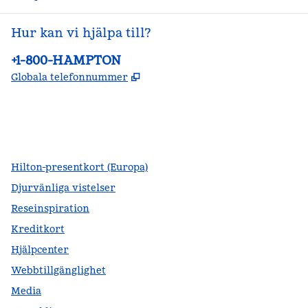
Hur kan vi hjälpa till?
Telefon:
+1-800-HAMPTON
,
Öppnas i ny flik
Globala telefonnummer
facebook
x
instagram
,
öppnas i en ny flik
,
öppnas i en ny flik
,
öppnas i en ny flik
Hilton-presentkort (Europa)
Djurvänliga vistelser
Reseinspiration
Kreditkort
Hjälpcenter
Webbtillgänglighet
Media