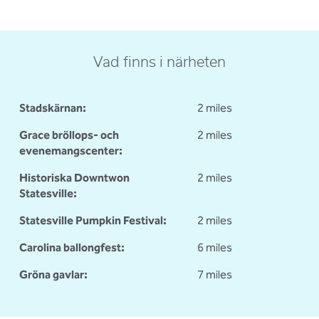
Vad finns i närheten
Stadskärnan:
2 miles
Grace bröllops- och
2 miles
evenemangscenter:
Historiska Downtwon
2 miles
Statesville:
Statesville Pumpkin Festival:
2 miles
Carolina ballongfest:
6 miles
Gröna gavlar:
7 miles