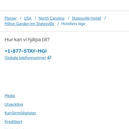
Platser
/
USA
/
North Carolina
/
Statesville-hotell
/
Hilton Garden Inn Statesville
/
Hotellets läge
Hur kan vi hjälpa till?
Telefon:
+1-877-STAY-HGI
,
Öppnas i ny flik
Globala telefonnummer
x
facebook
instagram
,
öppnas i en ny flik
,
öppnas i en ny flik
,
öppnas i en ny flik
Media
Utveckling
Karriärmöjligheter
Kreditkort