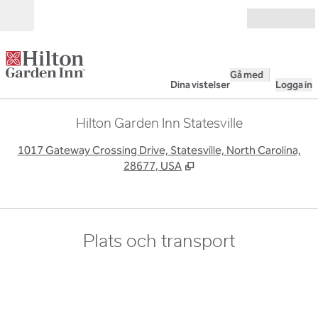
Gå vidare till innehållet
Öppna
Gå med
Dina vistelser
Logga in
Hilton Garden Inn Statesville
,
Ö
1017 Gateway Crossing Drive, Statesville, North Carolina,
28677, USA
Plats och transport