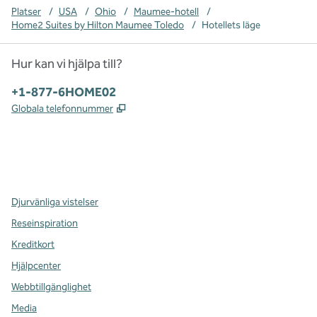
Platser
/
USA
/
Ohio
/
Maumee-hotell
/
Home2 Suites by Hilton Maumee Toledo
/
Hotellets läge
Hur kan vi hjälpa till?
Telefon:
+1-877-6HOME02
,
Öppnas i ny flik
Globala telefonnummer
x
facebook
instagram
,
öppnas i en ny flik
,
öppnas i en ny flik
,
öppnas i en ny flik
Djurvänliga vistelser
Reseinspiration
Kreditkort
Hjälpcenter
Webbtillgänglighet
Media