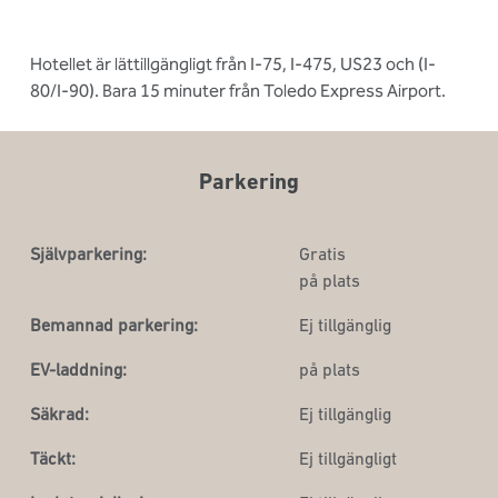
Hotellet är lättillgängligt från I-75, I-475, US23 och (I-
80/I-90). Bara 15 minuter från Toledo Express Airport.
Parkering
Självparkering:
Gratis
på plats
Bemannad parkering:
Ej tillgänglig
EV-laddning:
på plats
Säkrad:
Ej tillgänglig
Täckt:
Ej tillgängligt