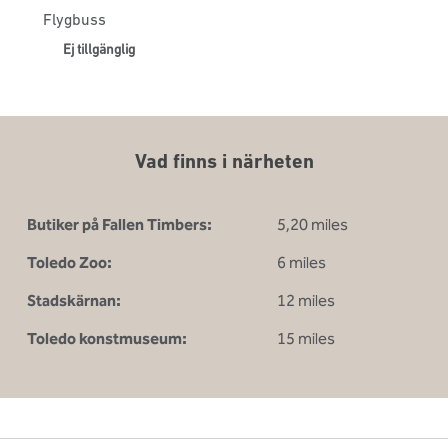
Flygbuss
Ej tillgänglig
Vad finns i närheten
Butiker på Fallen Timbers:
5,20 miles
Toledo Zoo:
6 miles
Stadskärnan:
12 miles
Toledo konstmuseum:
15 miles