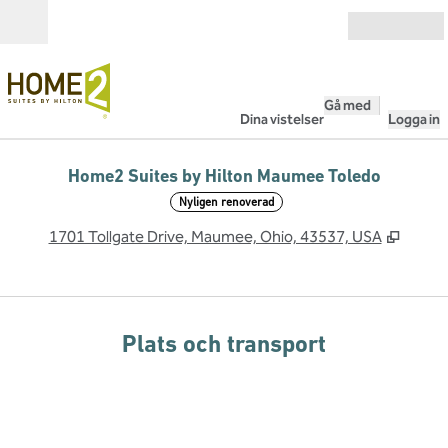
Gå vidare till innehållet
Öppna
Gå med
Dina vistelser
Logga in
Home2 Suites by Hilton Maumee Toledo
Nyligen renoverad
,
Öppnas
1701 Tollgate Drive, Maumee, Ohio, 43537, USA
Plats och transport