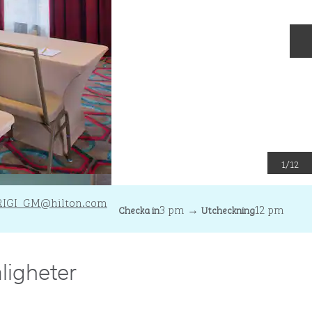
N
1
/
12
RIGI_GM
@hilton.com
3 pm
→
12 pm
Checka in
Utcheckning
ligheter