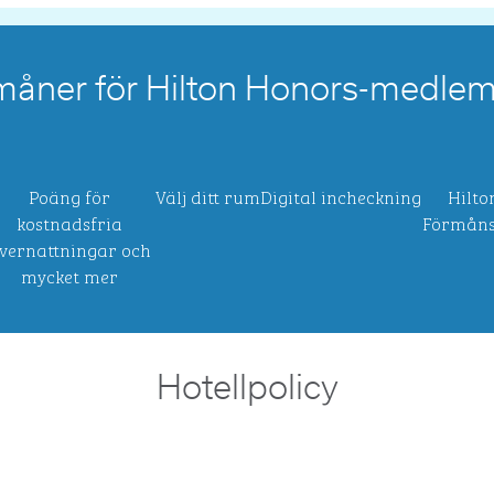
måner för Hilton Honors-medle
Poäng för
Välj ditt rum
Digital incheckning
Hilto
kostnadsfria
Förmåns
vernattningar och
mycket mer
Hotellpolicy