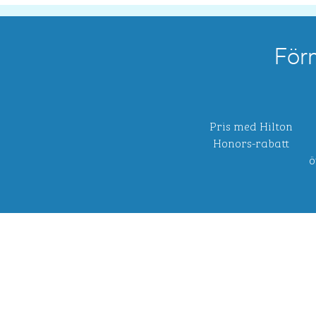
För
Pris med Hilton
Honors-rabatt
ö