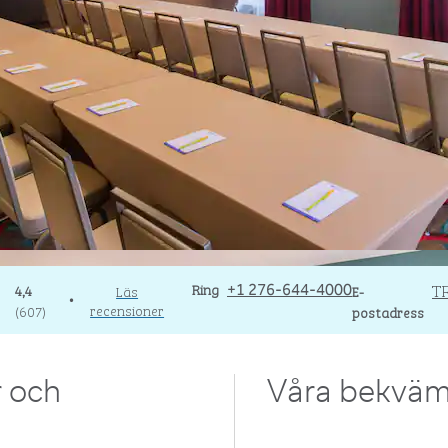
Ring
Ring
Email
T
4,4
Läs
+1 276-644-4000
E-
•
recensioner
(
607
)
postadress
r och
Våra bekväm