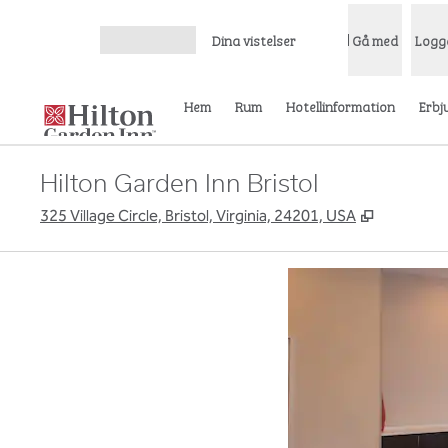
Gå vidare till innehållet
Dina vistelser
Gå med
Logg
Öppna meny
Hem
Rum
Hotellinformation
Erbj
Hilton Garden Inn Bristol
,
Öppnas i n
325 Village Circle, Bristol, Virginia, 24201, USA