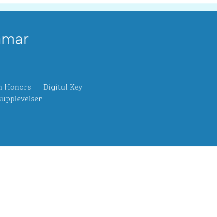
mmar
n Honors
Digital Key
upplevelser