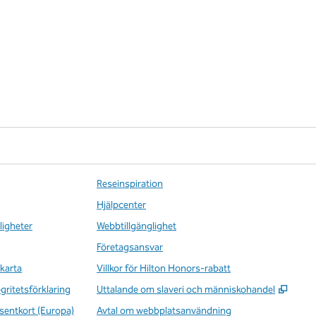
Reseinspiration
Hjälpcenter
ligheter
Webbtillgänglighet
Företagsansvar
karta
Villkor för Hilton Honors-rabatt
,
Öppna
egritetsförklaring
Uttalande om slaveri och människohandel
sentkort (Europa)
Avtal om webbplatsanvändning