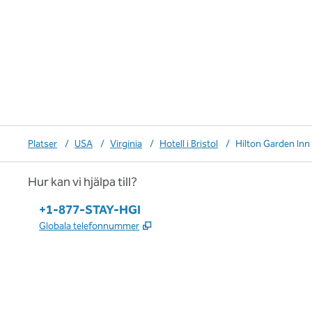
Platser
/
USA
/
Virginia
/
Hotell i Bristol
/
Hilton Garden Inn 
Hur kan vi hjälpa till?
Telefon:
+1-877-STAY-HGI
,
Öppnas i ny flik
Globala telefonnummer
x
facebook
instagram
,
öppnas i en ny flik
,
öppnas i en ny flik
,
öppnas i en ny flik