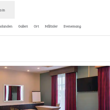
a in
udanden
Galleri
Ort
Måltider
Evenemang
y flik