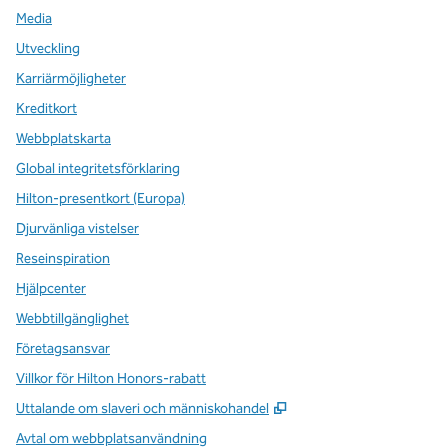
Media
Utveckling
Karriärmöjligheter
Kreditkort
Webbplatskarta
Global integritetsförklaring
Hilton-presentkort (Europa)
Djurvänliga vistelser
Reseinspiration
Hjälpcenter
Webbtillgänglighet
Företagsansvar
Villkor för Hilton Honors-rabatt
,
Öppnas i ny flik
Uttalande om slaveri och människohandel
Avtal om webbplatsanvändning