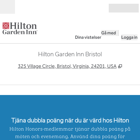
Gå vidare till innehållet
Öppna
Gå med
Dina vistelser
Logga in
Hilton Garden Inn Bristol
,
Öppnas 
325 Village Circle, Bristol, Virginia, 24201, USA
1
/
10
föregående bild
nästa
1 av 10
Tjäna dubbla poäng när du är värd hos Hilton
Hilton Honors-medlemmar tjänar dubbla poäng på
möten och evenemang. Använd dina poäng för