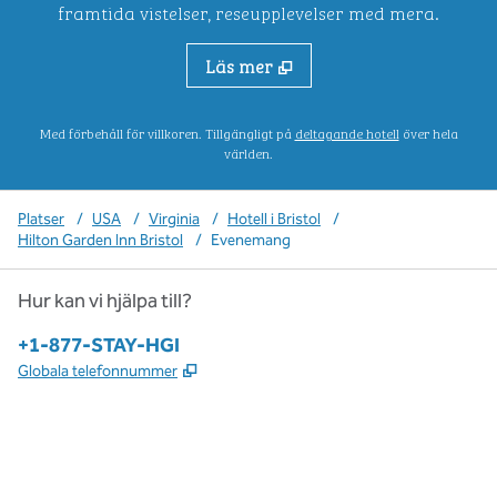
framtida vistelser, reseupplevelser med mera.
Läs mer
.
Öppnar ny flik
Med förbehåll för villkoren. Tillgängligt på
deltagande hotell
över hela
världen.
Platser
/
USA
/
Virginia
/
Hotell i Bristol
/
Hilton Garden Inn Bristol
/
Evenemang
Hur kan vi hjälpa till?
Telefon:
+1-877-STAY-HGI
,
Öppnas i ny flik
Globala telefonnummer
x
facebook
instagram
,
öppnas i en ny flik
,
öppnas i en ny flik
,
öppnas i en ny flik