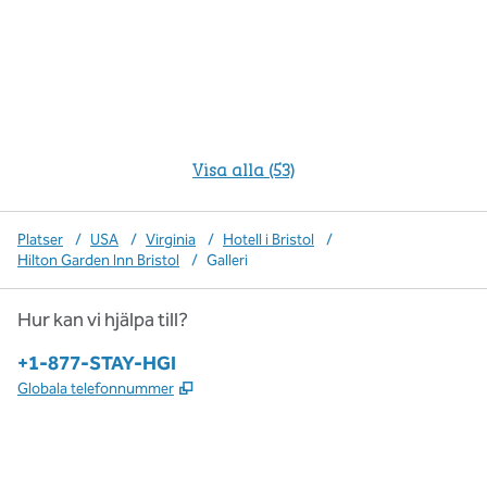
Visa alla (53)
Platser
/
USA
/
Virginia
/
Hotell i Bristol
/
Hilton Garden Inn Bristol
/
Galleri
Hur kan vi hjälpa till?
Telefon:
+1-877-STAY-HGI
,
Öppnas i ny flik
Globala telefonnummer
x
facebook
instagram
,
öppnas i en ny flik
,
öppnas i en ny flik
,
öppnas i en ny flik