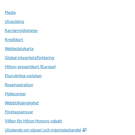
Media
Utveckling
Karriärmöjligheter
Kreditkort
Webbplatskarta
Global integritetsförklaring
Hilton-presentkort (Europa)
Djurvänliga vistelser
Reseinspiration
Hjälpcenter
Webbtillgänglighet
Företagsansvar
Villkor för Hilton Honors-rabatt
,
Öppnas i ny flik
Uttalande om slaveri och människohandel