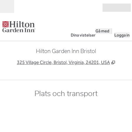
Gå vidare till innehållet
Öppna
Gå med
Dina vistelser
Logga in
Hilton Garden Inn Bristol
,
Öppnas 
325 Village Circle, Bristol, Virginia, 24201, USA
Plats och transport