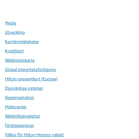
,
öppnas i en ny flik
,
öppnas i en ny flik
,
öppnas i en ny flik
Media
Utveckling
Karriärmöjligheter
Kreditkort
Webbplatskarta
Global integritetsförklaring
Hilton-presentkort (Europa)
Djurvänliga vistelser
Reseinspiration
Hjälpcenter
Webbtillgänglighet
Företagsansvar
Villkor för Hilton Honors-rabatt