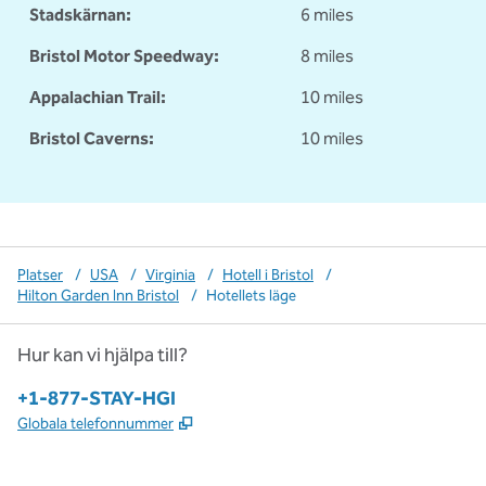
Stadskärnan:
6 miles
Bristol Motor Speedway:
8 miles
Appalachian Trail:
10 miles
Bristol Caverns:
10 miles
Platser
/
USA
/
Virginia
/
Hotell i Bristol
/
Hilton Garden Inn Bristol
/
Hotellets läge
Hur kan vi hjälpa till?
Telefon:
+1-877-STAY-HGI
,
Öppnas i ny flik
Globala telefonnummer
x
facebook
instagram