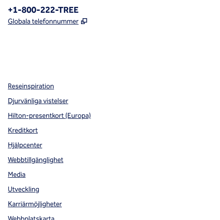
Telefon:
+1-800-222-TREE
,
Öppnas i ny flik
Globala telefonnummer
x
facebook
instagram
,
öppnas i en ny flik
,
öppnas i en ny flik
,
öppnas i en ny flik
Reseinspiration
Djurvänliga vistelser
Hilton-presentkort (Europa)
Kreditkort
Hjälpcenter
Webbtillgänglighet
Media
Utveckling
Karriärmöjligheter
Webbplatskarta