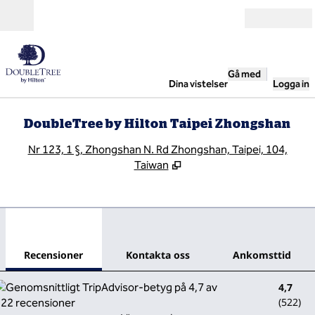
Gå vidare till innehållet
Öppna
Gå med
Dina vistelser
Logga in
DoubleTree by Hilton Taipei Zhongshan
,
Ö
Nr 123, 1 §, Zhongshan N. Rd Zhongshan, Taipei, 104,
Taiwan
1
/
12
föregående bild
nästa
1 av 12
Kontakta oss
Recensioner
Kontakta oss
Ankomsttid
4,7
(
522
)