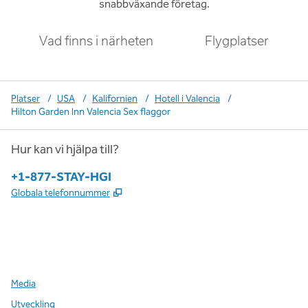
snabbväxande företag.
Vad finns i närheten
Flygplatser
Platser
/
USA
/
Kalifornien
/
Hotell i Valencia
/
Hilton Garden Inn Valencia Sex flaggor
Hur kan vi hjälpa till?
Telefon:
+1-877-STAY-HGI
,
Öppnas i ny flik
Globala telefonnummer
x
facebook
instagram
,
öppnas i en ny flik
,
öppnas i en ny flik
,
öppnas i en ny flik
Media
Utveckling