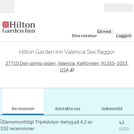
Gå vidare till innehållet
Öppna
Gå med
Dina vistelser
Logga in
Hilton Garden Inn Valencia Sex flaggor
,
Ö
27710 Den gamla vägen, Valencia, Kalifornien, 91355-1053,
USA
1
/
12
föregående bild
nästa
1 av 12
Kontakta oss
Recensioner
Kontakta oss
Ankomsttid
4,2
(
1332
)