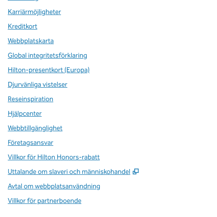
Karriärmöjligheter
Kreditkort
Webbplatskarta
Global integritetsförklaring
Hilton-presentkort (Europa)
Djurvänliga vistelser
Reseinspiration
Hjälpcenter
Webbtillgänglighet
Företagsansvar
Villkor för Hilton Honors-rabatt
,
Öppnas i ny flik
Uttalande om slaveri och människohandel
Avtal om webbplatsanvändning
Villkor för partnerboende