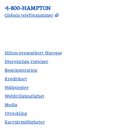
Telefon:
+1-800-HAMPTON
,
Öppnas i ny flik
Globala telefonnummer
facebook
x
instagram
,
öppnas i en ny flik
,
öppnas i en ny flik
,
öppnas i en ny flik
Hilton-presentkort (Europa)
Djurvänliga vistelser
Reseinspiration
Kreditkort
Hjälpcenter
Webbtillgänglighet
Media
Utveckling
Karriärmöjligheter