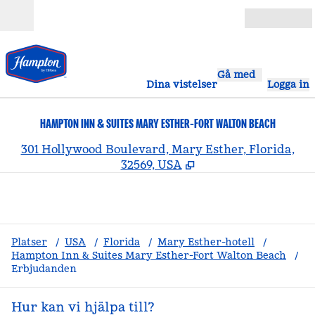
Gå vidare till innehållet
Öppna
Gå med
Dina vistelser
Logga in
HAMPTON INN & SUITES MARY ESTHER-FORT WALTON BEACH
,
Ö
301 Hollywood Boulevard, Mary Esther, Florida,
32569, USA
Platser
/
USA
/
Florida
/
Mary Esther-hotell
/
Hampton Inn & Suites Mary Esther-Fort Walton Beach
/
Erbjudanden
Hur kan vi hjälpa till?