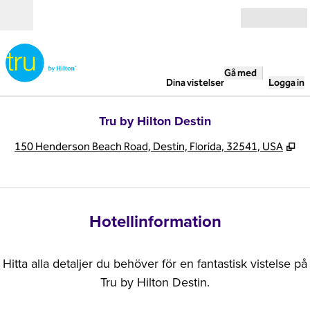
Gå vidare till innehållet
Öppna
Gå med
Dina vistelser
Logga in
Tru by Hilton Destin
,
Öp
150 Henderson Beach Road, Destin, Florida, 32541, USA
Hotellinformation
Hitta alla detaljer du behöver för en fantastisk vistelse på
Tru by Hilton Destin.