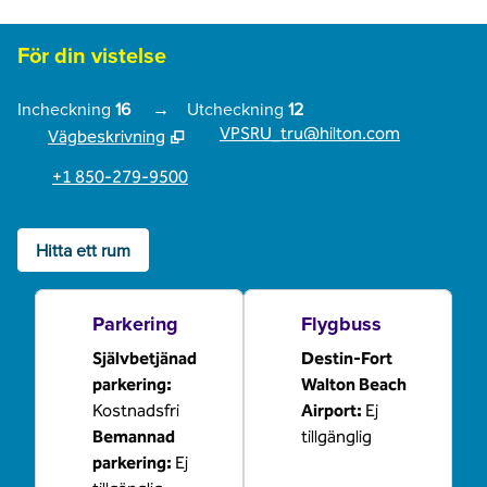
För din vistelse
Incheckning
16
→
Utcheckning
12
VPSRU_tru@hilton.com
Vägbeskrivning
,
Öppnar ny flik
+1 850-279-9500
Hitta ett rum
Parkering
Flygbuss
Självbetjänad
Destin-Fort
parkering
:
Walton Beach
Kostnadsfri
Airport
:
Ej
Bemannad
tillgänglig
parkering
:
Ej