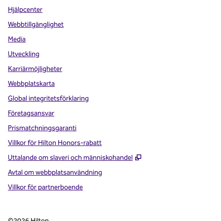
Hjälpcenter
Webbtillgänglighet
Media
Utveckling
Karriärmöjligheter
Webbplatskarta
Global integritetsförklaring
Företagsansvar
Prismatchningsgaranti
Villkor för Hilton Honors-rabatt
,
Öppnas i ny flik
Uttalande om slaveri och människohandel
Avtal om webbplatsanvändning
Villkor för partnerboende
©
2026
Hilton