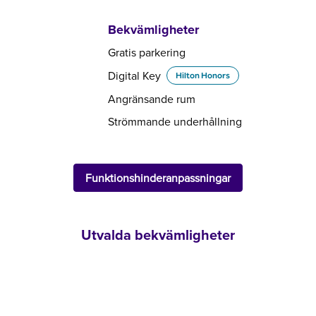
Bekvämligheter
Gratis parkering
Digital Key
Hilton Honors
Angränsande rum
Strömmande underhållning
Funktionshinderanpassningar
Utvalda bekvämligheter
FAMILJER OCH BARN