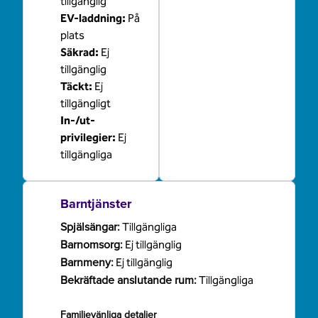
tillgänglig
EV-laddning
:
På
plats
Säkrad
:
Ej
tillgänglig
Täckt
:
Ej
tillgängligt
In-/ut-
privilegier
:
Ej
tillgängliga
Barntjänster
Spjälsängar
:
Tillgängliga
Barnomsorg
:
Ej tillgänglig
Barnmeny
:
Ej tillgänglig
Bekräftade anslutande rum
:
Tillgängliga
Familjevänliga detaljer