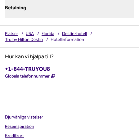
Betalning
Platser
/
USA
/
Florida
/
Destin-hotell
/
Tru by Hilton Destin
/
Hotellinformation
Hur kan vi hjälpa till?
Telefon:
+1-844-TRUYOU8
,
Öppnas i ny flik
Globala telefonnummer
x
facebook
instagram
,
öppnas i en ny flik
,
öppnas i en ny flik
,
öppnas i en ny flik
Djurvänliga vistelser
Reseinspiration
Kreditkort