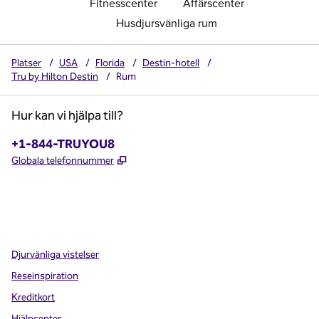
Fitnesscenter
Affärscenter
Husdjursvänliga rum
Platser
/
USA
/
Florida
/
Destin-hotell
/
Tru by Hilton Destin
/
Rum
Hur kan vi hjälpa till?
Telefon:
+1-844-TRUYOU8
,
Öppnas i ny flik
Globala telefonnummer
x
facebook
instagram
,
öppnas i en ny flik
,
öppnas i en ny flik
,
öppnas i en ny flik
Djurvänliga vistelser
Reseinspiration
Kreditkort
Hjälpcenter