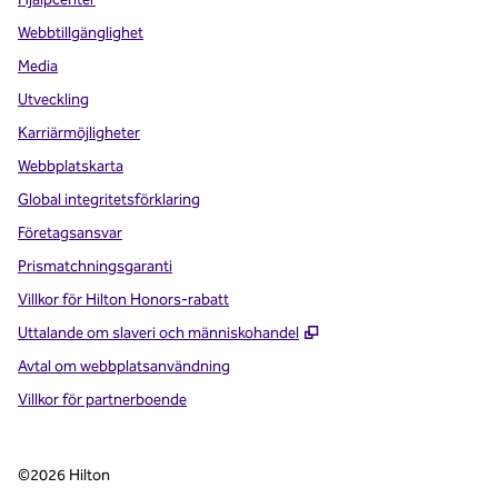
Webbtillgänglighet
Media
Utveckling
Karriärmöjligheter
Webbplatskarta
Global integritetsförklaring
Företagsansvar
Prismatchningsgaranti
Villkor för Hilton Honors-rabatt
,
Öppnas i ny flik
Uttalande om slaveri och människohandel
Avtal om webbplatsanvändning
Villkor för partnerboende
©
2026
Hilton