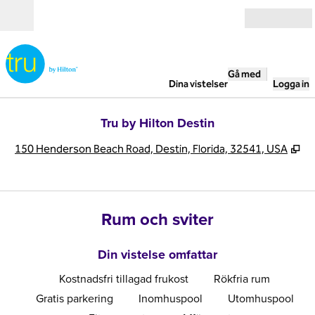
Gå vidare till innehållet
Öppna
Gå med
Dina vistelser
Logga in
Tru by Hilton Destin
,
Öp
150 Henderson Beach Road, Destin, Florida, 32541, USA
Rum och sviter
Din vistelse omfattar
Kostnadsfri tillagad frukost
Rökfria rum
Gratis parkering
Inomhuspool
Utomhuspool