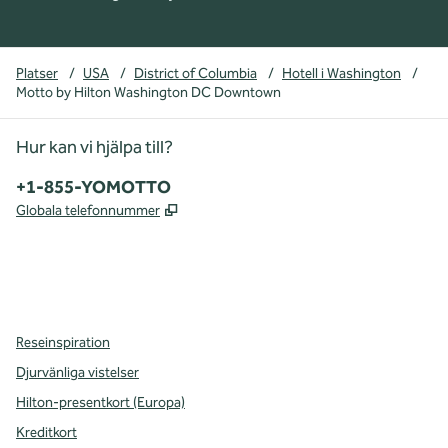
Platser
/
USA
/
District of Columbia
/
Hotell i Washington
/
Motto by Hilton Washington DC Downtown
Hur kan vi hjälpa till?
Telefon:
+1-855-YOMOTTO
,
Öppnas i ny flik
Globala telefonnummer
facebook
instagram
,
öppnas i en ny flik
,
öppnas i en ny flik
Reseinspiration
Djurvänliga vistelser
Hilton-presentkort (Europa)
Kreditkort