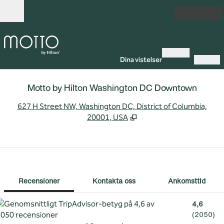
Gå vidare till innehållet
Öppna
Gå med
Dina vistelser
Logga in
Motto by Hilton Washington DC Downtown
,
Ö
627 H Street NW, Washington DC, District of Columbia,
20001, USA
1 av 12
1
/
12
föregående bild
nästa bild
Kontakta oss
Recensioner
Kontakta oss
Ankomsttid
4,6
(
2050
)