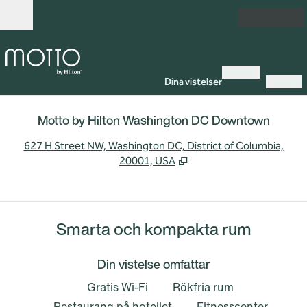
Gå vidare till innehållet
Öppna
Gå med
Dina vistelser
Logga in
Motto by Hilton Washington DC Downtown
,
Ö
627 H Street NW, Washington DC, District of Columbia,
20001, USA
Smarta och kompakta rum
Din vistelse omfattar
Gratis Wi-Fi
Rökfria rum
Restaurang på hotellet
Fitnesscenter