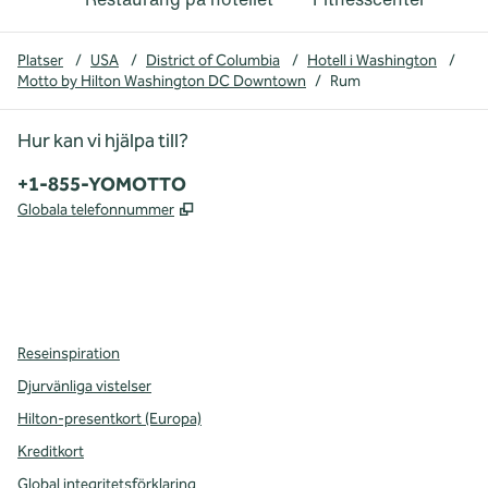
Platser
/
USA
/
District of Columbia
/
Hotell i Washington
/
Motto by Hilton Washington DC Downtown
/
Rum
Hur kan vi hjälpa till?
Telefon:
+1-855-YOMOTTO
,
Öppnas i ny flik
Globala telefonnummer
facebook
instagram
,
öppnas i en ny flik
,
öppnas i en ny flik
Reseinspiration
Djurvänliga vistelser
Hilton-presentkort (Europa)
Kreditkort
Global integritetsförklaring