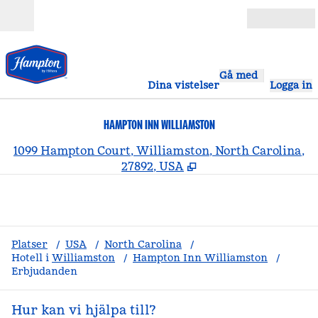
Gå vidare till innehållet
Öppna
Gå med
Dina vistelser
Logga in
HAMPTON INN WILLIAMSTON
,
Ö
1099 Hampton Court, Williamston, North Carolina,
27892, USA
Platser
/
USA
/
North Carolina
/
Hotell i
Williamston
/
Hampton Inn Williamston
/
Erbjudanden
Hur kan vi hjälpa till?