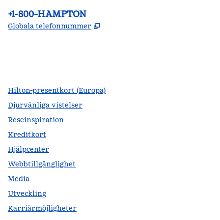
Telefon:
+1-800-HAMPTON
,
Öppnas i ny flik
Globala telefonnummer
facebook
x
instagram
,
öppnas i en ny flik
,
öppnas i en ny flik
,
öppnas i en ny flik
Hilton-presentkort (Europa)
Djurvänliga vistelser
Reseinspiration
Kreditkort
Hjälpcenter
Webbtillgänglighet
Media
Utveckling
Karriärmöjligheter