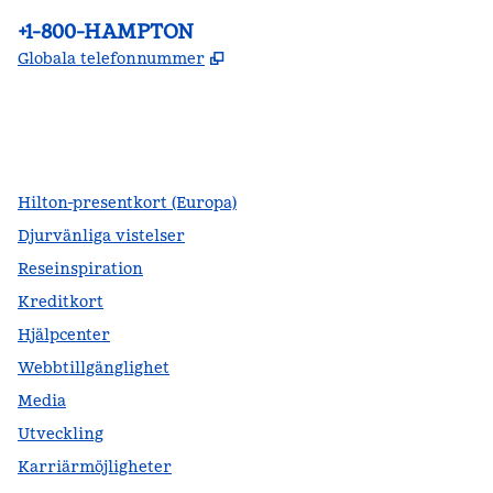
Telefon:
+1-800-HAMPTON
,
Öppnas i ny flik
Globala telefonnummer
facebook
x
instagram
,
öppnas i en ny flik
,
öppnas i en ny flik
,
öppnas i en ny flik
Hilton-presentkort (Europa)
Djurvänliga vistelser
Reseinspiration
Kreditkort
Hjälpcenter
Webbtillgänglighet
Media
Utveckling
Karriärmöjligheter