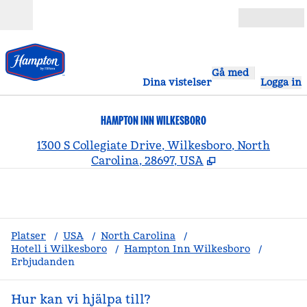
Gå vidare till innehållet
Öppna
Gå med
Dina vistelser
Logga in
HAMPTON INN WILKESBORO
,
Ö
1300 S Collegiate Drive, Wilkesboro, North
Carolina, 28697, USA
Platser
/
USA
/
North Carolina
/
Hotell i Wilkesboro
/
Hampton Inn Wilkesboro
/
Erbjudanden
Hur kan vi hjälpa till?