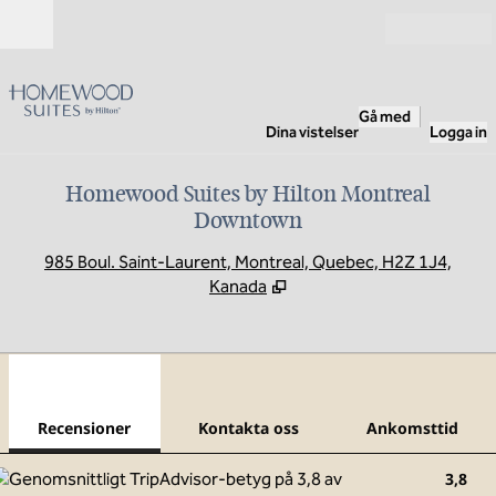
Gå vidare till innehållet
Öppna
Gå med
Dina vistelser
Logga in
Homewood Suites by Hilton Montreal
Downtown
,
Ö
985 Boul. Saint-Laurent, Montreal, Quebec, H2Z 1J4,
Kanada
1
/
12
föregående bild
nästa
1 av 12
Kontakta oss
Recensioner
Kontakta oss
Ankomsttid
3,8