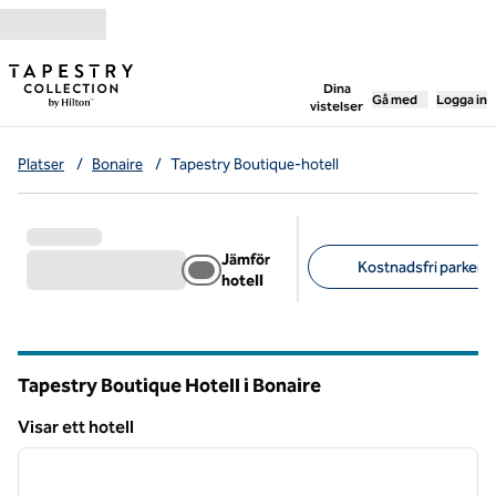
Gå vidare till innehållet
,
öppnar ny flik
Dina
Gå med
Logga in
vistelser
Platser
/
Bonaire
/
Tapestry Boutique-hotell
Jämför
Kostnadsfri parkerin
hotell
Föreslagna filter
Tapestry Boutique Hotell i Bonaire
Visar ett hotell
1
/
12
Visar ett hotell
föregående bild
nästa b
1 av 12