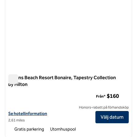
Delfins Beach Resort Bonaire, Tapestry Collection
by Hilton
Delfins Beach Resort Bonaire, Tapestry Collection by Hilton
$160
Från*
Honors-rabatt på förhandsköp
Visa hotelluppgifter för Delfins Beach Resort Bonaire, Tapestry Colle
Se hotellinformation
Välj datum
2,61 miles
Gratis parkering
Utomhuspool