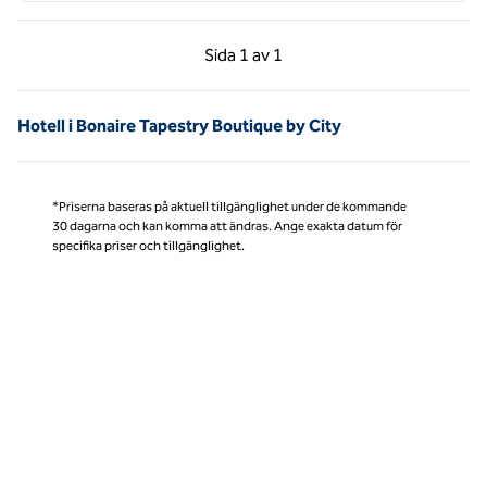
Föregående sida, 1 av 1
Nästa sida, 1 av 1
Sida
1 av 1
Sida 1 av 1
Hotell i Bonaire Tapestry Boutique by City
*Priserna baseras på aktuell tillgänglighet under de kommande
30 dagarna och kan komma att ändras. Ange exakta datum för
specifika priser och tillgänglighet.